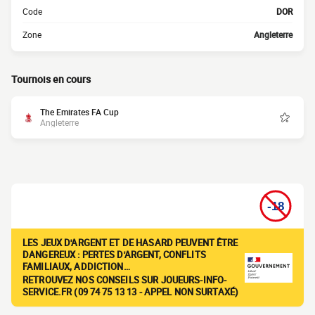
Code
DOR
Zone
Angleterre
Tournois en cours
The Emirates FA Cup
Angleterre
LES JEUX D'ARGENT ET DE HASARD PEUVENT ÊTRE
DANGEREUX : PERTES D'ARGENT, CONFLITS
FAMILIAUX, ADDICTION…
RETROUVEZ NOS CONSEILS SUR JOUEURS-INFO-
SERVICE.FR (09 74 75 13 13 - APPEL NON SURTAXÉ)