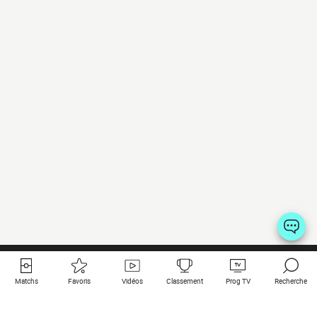
Matchs
Favoris
Vidéos
Classement
Prog TV
Recherche
Liens utiles
Clubs à la une