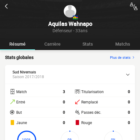
Aquilas Wahnapo
Défenseur - 33ans
Résumé
Carrière
Stats
Matchs
Stats globales
Plus de stats
Sud Nivernais
Saison 2017/2018
Match
3
Titularisation
0
Entré
0
Remplacé
0
But
0
Passes déc.
0
Jaune
0
Rouge
0
100%
0%
0%