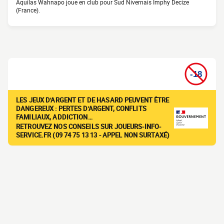
Aquilas Wahnapo joue en club pour Sud Nivernais Imphy Decize
(France).
LES JEUX D'ARGENT ET DE HASARD PEUVENT ÊTRE
DANGEREUX : PERTES D'ARGENT, CONFLITS
FAMILIAUX, ADDICTION…
RETROUVEZ NOS CONSEILS SUR JOUEURS-INFO-
SERVICE.FR (09 74 75 13 13 - APPEL NON SURTAXÉ)