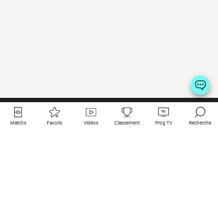
Matchs
Favoris
Vidéos
Classement
Prog TV
Recherche
Liens utiles
Clubs à la une
Tous les matchs
PSG
Matchs en live
Bayern Munich
Derniers résultats
Real Madrid
Matchs à venir
Inter
Match en streaming
Juventus
Contact
Manchester City
Mentions légales
Manchester United