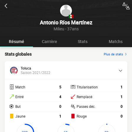
Antonio Ríos Martínez
Milieu - 37ans
Résumé
Carrière
Stats
Matchs
Stats globales
Plus de stats
Toluca
Saison 2021/2022
Match
5
Titularisation
1
Entré
4
Remplacé
1
But
0
Passes déc.
0
Jaune
1
Rouge
0