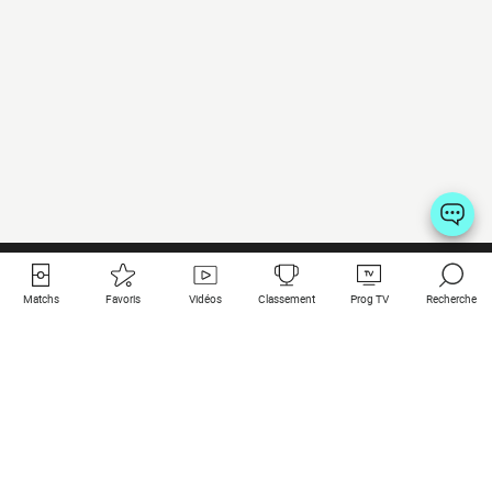
Matchs
Favoris
Vidéos
Classement
Prog TV
Recherche
Liens utiles
Clubs à la une
Tous les matchs
PSG
Matchs en live
Bayern Munich
Derniers résultats
Real Madrid
Matchs à venir
Inter
Match en streaming
Juventus
Contact
Manchester City