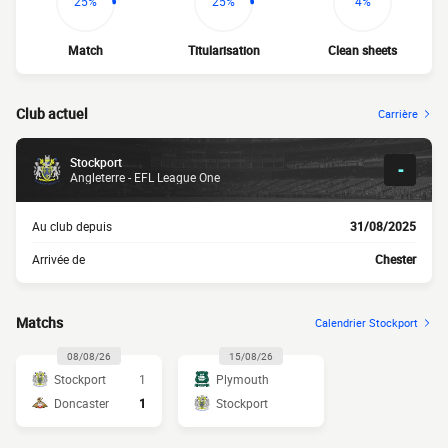
25%
25%
4%
Match
Titularisation
Clean sheets
Club actuel
Carrière
Stockport
-
Angleterre - EFL League One
Au club depuis
31/08/2025
Arrivée de
Chester
Matchs
Calendrier Stockport
08/08/26
15/08/26
Stockport
1
Plymouth
Doncaster
1
Stockport