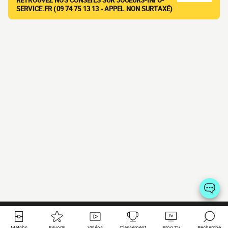
RETROUVEZ NOS CONSEILS SUR JOUEURS-INFO-
SERVICE.FR (09 74 75 13 13 - APPEL NON SURTAXÉ)
Matchs
Favoris
Vidéos
Classement
Prog TV
Recherche