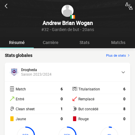
Andrew Brian Wogan
#32 - Gardien de but - 20ans
Résumé
Carrière
Stats
Matchs
Stats globales
Plus de stats
Drogheda
Saison 2023/2024
Match
6
Titularisation
6
Entré
0
Remplacé
0
Clean sheet
1
But concédé
8
Jaune
0
Rouge
0