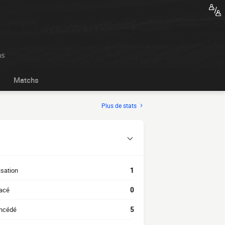
ns
Matchs
Plus de stats
isation
1
acé
0
oncédé
5