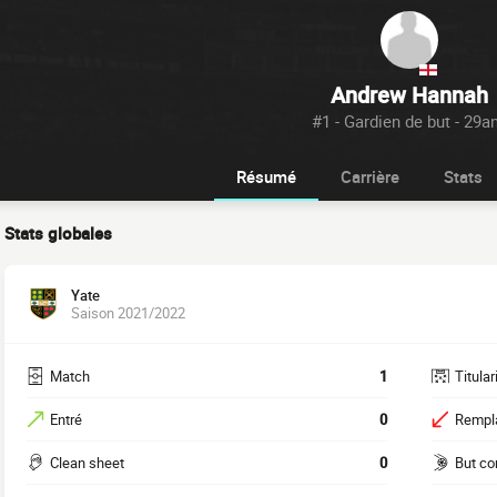
Andrew Hannah
#1 - Gardien de but - 29a
Résumé
Carrière
Stats
Stats globales
Yate
Saison 2021/2022
Match
1
Titular
Entré
0
Rempl
Clean sheet
0
But c