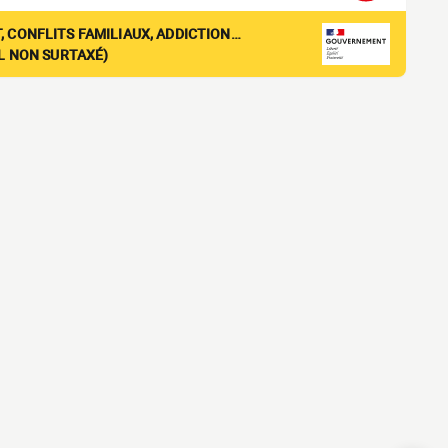
, CONFLITS FAMILIAUX, ADDICTION…
EL NON SURTAXÉ)