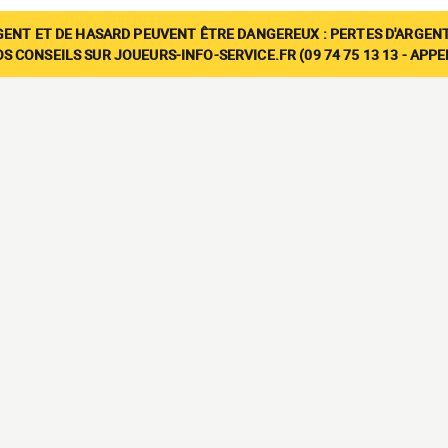
GENT ET DE HASARD PEUVENT ÊTRE DANGEREUX : PERTES D'ARGENT
 CONSEILS SUR JOUEURS-INFO-SERVICE.FR (09 74 75 13 13 - APP