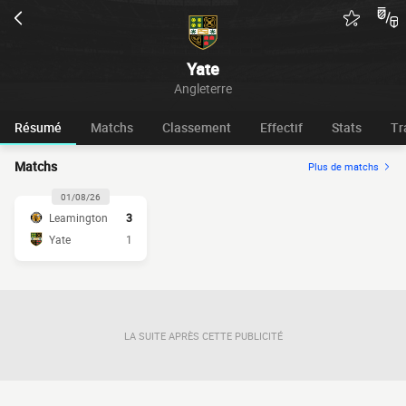
Yate
Angleterre
Résumé
Matchs
Classement
Effectif
Stats
Tr
Matchs
Plus de matchs
01/08/26
Leamington
3
Yate
1
LA SUITE APRÈS CETTE PUBLICITÉ