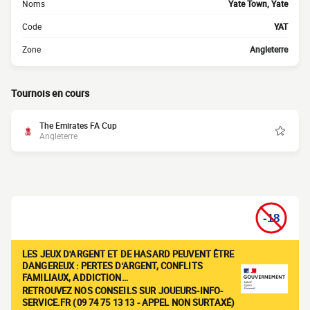
Noms
Yate Town, Yate
Code
YAT
Zone
Angleterre
Tournois en cours
The Emirates FA Cup
Angleterre
LES JEUX D'ARGENT ET DE HASARD PEUVENT ÊTRE
DANGEREUX : PERTES D'ARGENT, CONFLITS
FAMILIAUX, ADDICTION…
RETROUVEZ NOS CONSEILS SUR JOUEURS-INFO-
SERVICE.FR (09 74 75 13 13 - APPEL NON SURTAXÉ)