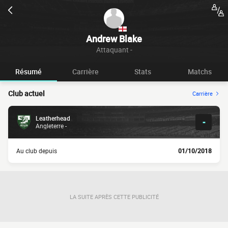
Andrew Blake
Attaquant -
Résumé
Carrière
Stats
Matchs
Club actuel
Carrière
Leatherhead
-
Angleterre -
Au club depuis
01/10/2018
LA SUITE APRÈS CETTE PUBLICITÉ