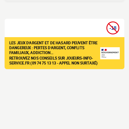
LES JEUX D'ARGENT ET DE HASARD PEUVENT ÊTRE
DANGEREUX : PERTES D'ARGENT, CONFLITS
FAMILIAUX, ADDICTION…
RETROUVEZ NOS CONSEILS SUR JOUEURS-INFO-
SERVICE.FR (09 74 75 13 13 - APPEL NON SURTAXÉ)