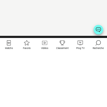
Matchs
Favoris
Vidéos
Classement
Prog TV
Recherche
Liens utiles
Clubs à la une
Tous les matchs
PSG
Matchs en live
Bayern Munich
Derniers résultats
Real Madrid
Matchs à venir
Inter
Match en streaming
Juventus
Contact
Manchester City
Mentions légales
Manchester United
Les amis de Foot Direct
Liverpool
Les guides de Foot Direct