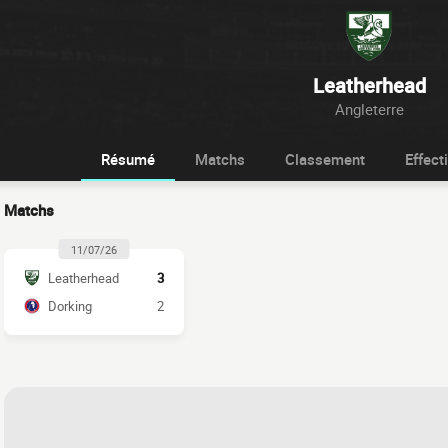
Leatherhead
Angleterre
Résumé
Matchs
Classement
Effecti
Matchs
11/07/26
Leatherhead
3
Dorking
2