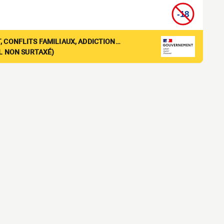
, CONFLITS FAMILIAUX, ADDICTION…
EL NON SURTAXÉ)