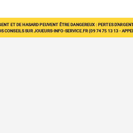
GENT ET DE HASARD PEUVENT ÊTRE DANGEREUX : PERTES D'ARGENT
 CONSEILS SUR JOUEURS-INFO-SERVICE.FR (09 74 75 13 13 - APP