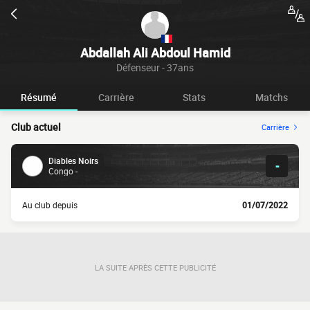
Abdallah Ali Abdoul Hamid
Défenseur - 37ans
Résumé
Carrière
Stats
Matchs
Club actuel
Carrière
Diables Noirs
-
Congo -
Au club depuis
01/07/2022
LA SUITE APRÈS CETTE PUBLICITÉ