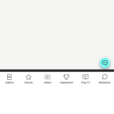
Matchs
Favoris
Vidéos
Classement
Prog TV
Recherche
Liens utiles
Clubs à la une
Tous les matchs
PSG
Matchs en live
Bayern Munich
Derniers résultats
Real Madrid