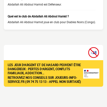
Abdallah Ali Abdoul Hamid est Défenseur.
Quel est le club de Abdallah Ali Abdoul Hamid ?
Abdallah Ali Abdoul Hamid joue en club pour Diables Noirs (Congo).
LES JEUX D'ARGENT ET DE HASARD PEUVENT ÊTRE
DANGEREUX : PERTES D'ARGENT, CONFLITS
FAMILIAUX, ADDICTION…
RETROUVEZ NOS CONSEILS SUR JOUEURS-INFO-
SERVICE.FR (09 74 75 13 13 - APPEL NON SURTAXÉ)