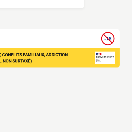
, CONFLITS FAMILIAUX, ADDICTION…
EL NON SURTAXÉ)