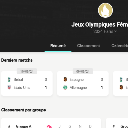
Jeux Olympiques Fém
2024 Paris
Résumé
Classement
Calendri
Derniers matchs
10/08/24
09/08/24
Brésil
0
Espagne
0
B
Etats-Unis
1
Allemagne
1
E
Classement par groupe
#
Groupe A
Pts
J
G
N
D
#
Gro