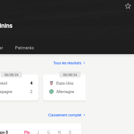
inins
er
Palmarès
Tous les résultats
06/08/24
06/08/24
03/08/2
résil
4
Etats-Unis
1
France
spagne
2
Allemagne
0
Brésil
Classement complet
upe B
Pts
J
G
N
D
#
Groupe C