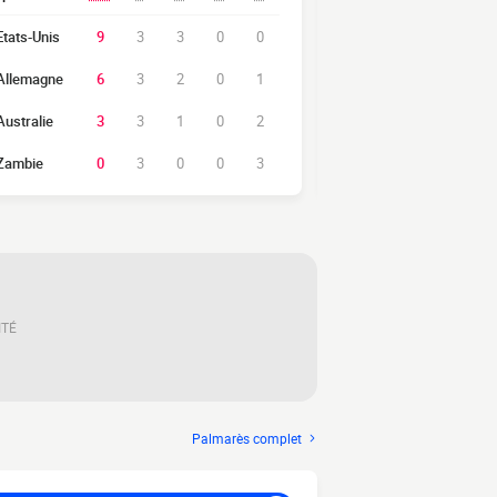
Etats-Unis
9
3
3
0
0
1
Espagne
Allemagne
6
3
2
0
1
2
Japon
Australie
3
3
1
0
2
3
Brésil
Zambie
0
3
0
0
3
4
Nigeria
ITÉ
Palmarès complet