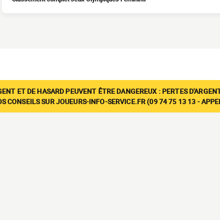
GENT ET DE HASARD PEUVENT ÊTRE DANGEREUX : PERTES D'ARGENT
 CONSEILS SUR JOUEURS-INFO-SERVICE.FR (09 74 75 13 13 - APP