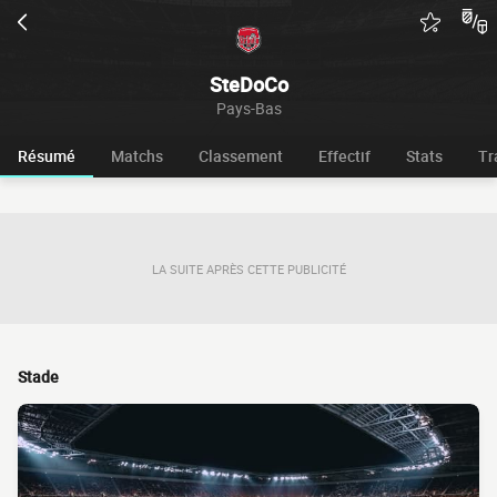
SteDoCo
Pays-Bas
Résumé
Matchs
Classement
Effectif
Stats
Tr
LA SUITE APRÈS CETTE PUBLICITÉ
Stade