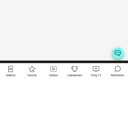
Matchs
Favoris
Vidéos
Classement
Prog TV
Recherche
Liens utiles
Clubs à la une
Tous les matchs
PSG
Matchs en live
Bayern Munich
Derniers résultats
Real Madrid
Matchs à venir
Inter
Match en streaming
Juventus
Contact
Manchester City