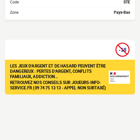
Code
STE
Zone
Pays-Bas
LES JEUX D'ARGENT ET DE HASARD PEUVENT ÊTRE
DANGEREUX : PERTES D'ARGENT, CONFLITS
FAMILIAUX, ADDICTION…
RETROUVEZ NOS CONSEILS SUR JOUEURS-INFO-
SERVICE.FR (09 74 75 13 13 - APPEL NON SURTAXÉ)