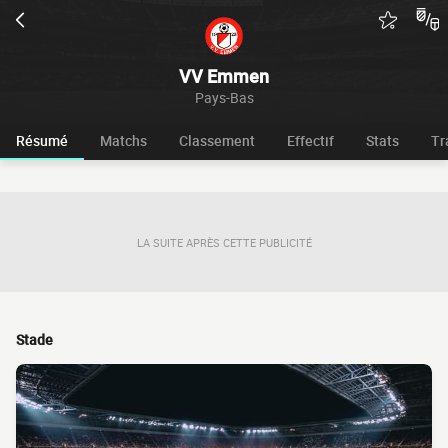
VV Emmen
Pays-Bas
Résumé
Matchs
Classement
Effectif
Stats
Tr
LA SUITE APRÈS CETTE PUBLICITÉ
Stade