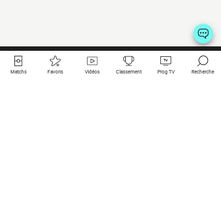
Matchs
Favoris
Vidéos
Classement
Prog TV
Recherche
Liens utiles
Clubs à la une
Tous les matchs
PSG
Matchs en live
Bayern Munich
Derniers résultats
Real Madrid
Matchs à venir
Inter
Match en streaming
Juventus
Contact
Manchester City
Mentions légales
Manchester United
Les amis de Foot Direct
Liverpool
Les guides de Foot Direct