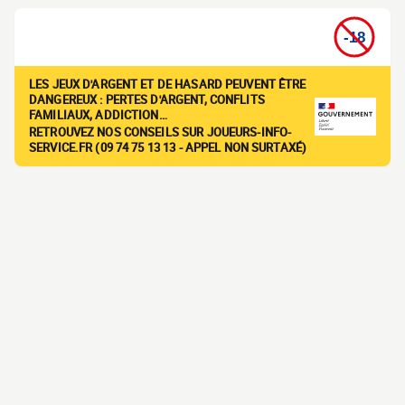
LES JEUX D'ARGENT ET DE HASARD PEUVENT ÊTRE
DANGEREUX : PERTES D'ARGENT, CONFLITS
FAMILIAUX, ADDICTION…
RETROUVEZ NOS CONSEILS SUR JOUEURS-INFO-
SERVICE.FR (09 74 75 13 13 - APPEL NON SURTAXÉ)