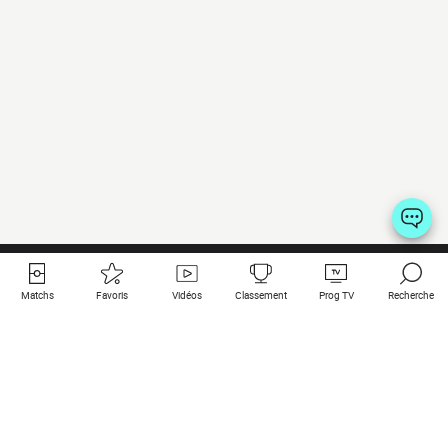
Matchs
Favoris
Vidéos
Classement
Prog TV
Recherche
Liens utiles
Clubs à la une
Tous les matchs
PSG
Matchs en live
Bayern Munich
Derniers résultats
Real Madrid
Matchs à venir
Inter
Match en streaming
Juventus