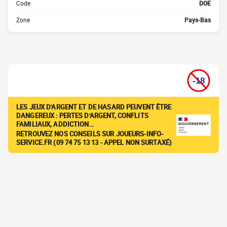
Code
DOE
Zone
Pays-Bas
LES JEUX D'ARGENT ET DE HASARD PEUVENT ÊTRE
DANGEREUX : PERTES D'ARGENT, CONFLITS
FAMILIAUX, ADDICTION…
RETROUVEZ NOS CONSEILS SUR JOUEURS-INFO-
SERVICE.FR (09 74 75 13 13 - APPEL NON SURTAXÉ)