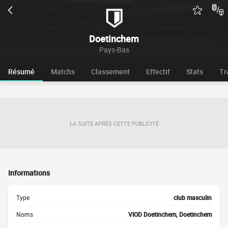
Doetinchem
Pays-Bas
Résumé
Matchs
Classement
Effectif
Stats
Tr
LA SUITE APRÈS CETTE PUBLICITÉ
Informations
Type
club masculin
Noms
VIOD Doetinchem, Doetinchem