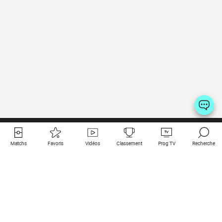
Matchs
Favoris
Vidéos
Classement
Prog TV
Recherche
Liens utiles
Clubs à la une
Tous les matchs
PSG
Matchs en live
Bayern Munich
Derniers résultats
Real Madrid
Matchs à venir
Inter
Match en streaming
Juventus