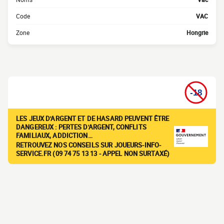
Code
VAC
Zone
Hongrie
LES JEUX D'ARGENT ET DE HASARD PEUVENT ÊTRE
DANGEREUX : PERTES D'ARGENT, CONFLITS
FAMILIAUX, ADDICTION…
RETROUVEZ NOS CONSEILS SUR JOUEURS-INFO-
SERVICE.FR (09 74 75 13 13 - APPEL NON SURTAXÉ)