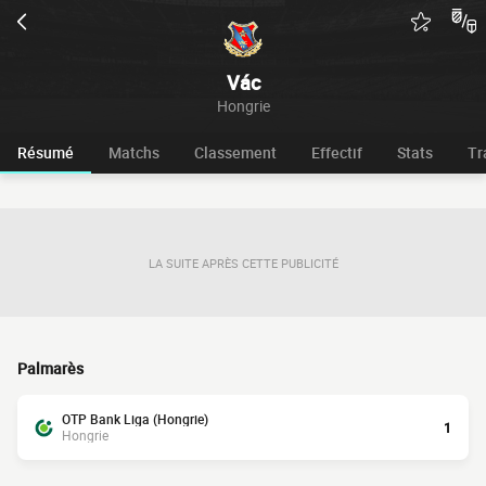
Vác
Hongrie
Résumé
Matchs
Classement
Effectif
Stats
Tr
LA SUITE APRÈS CETTE PUBLICITÉ
Palmarès
OTP Bank Liga (Hongrie)
1
Hongrie