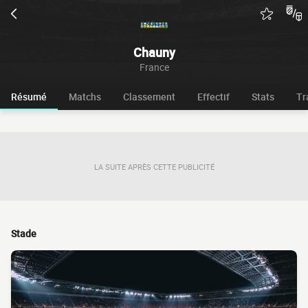
Chauny
France
Résumé
Matchs
Classement
Effectif
Stats
Tr
LA SUITE APRÈS CETTE PUBLICITÉ
Stade