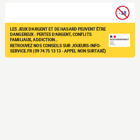
LES JEUX D'ARGENT ET DE HASARD PEUVENT ÊTRE
DANGEREUX : PERTES D'ARGENT, CONFLITS
FAMILIAUX, ADDICTION…
RETROUVEZ NOS CONSEILS SUR JOUEURS-INFO-
SERVICE.FR (09 74 75 13 13 - APPEL NON SURTAXÉ)