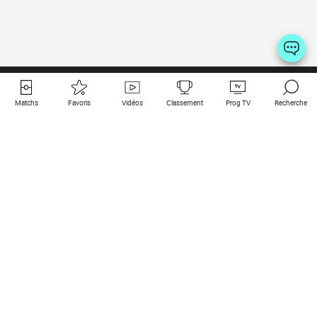
Matchs
Favoris
Vidéos
Classement
Prog TV
Recherche
Liens utiles
Clubs à la une
Tous les matchs
PSG
Matchs en live
Bayern Munich
Derniers résultats
Real Madrid
Matchs à venir
Inter
Match en streaming
Juventus
Contact
Manchester City
Mentions légales
Manchester United
Les amis de Foot Direct
Liverpool
Les guides de Foot Direct