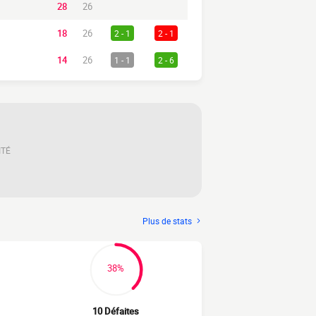
28
26
18
26
2 - 1
2 - 1
14
26
1 - 1
2 - 6
ITÉ
Plus de stats
38%
10 Défaites