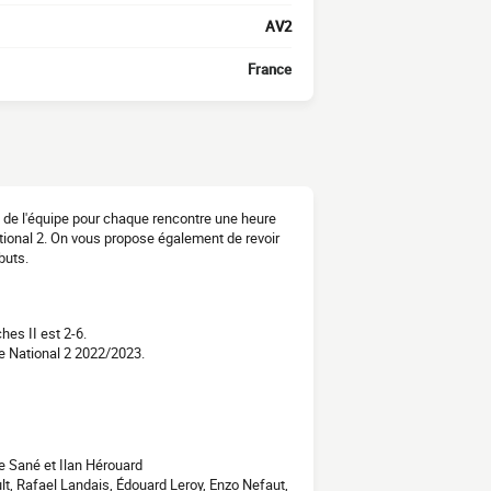
AV2
France
n de l'équipe pour chaque rencontre une heure
ational 2. On vous propose également de revoir
buts.
hes II est 2-6.
e National 2 2022/2023.
ne Sané et Ilan Hérouard
lt, Rafael Landais, Édouard Leroy, Enzo Nefaut,