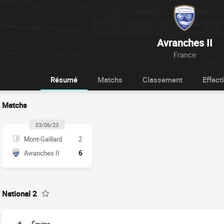
Avranches II
France
Résumé
Matchs
Classement
Effecti
Matchs
03/06/23
Mont-Gaillard
2
Avranches II
6
National 2