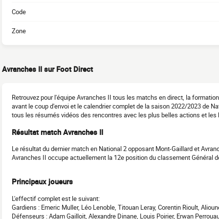
Code
Zone
Avranches II sur Foot Direct
Retrouvez pour l'équipe Avranches II tous les matchs en direct, la formatio
avant le coup d'envoi et le calendrier complet de la saison 2022/2023 de N
tous les résumés vidéos des rencontres avec les plus belles actions et les 
Résultat match Avranches II
Le résultat du dernier match en National 2 opposant Mont-Gaillard et Avranc
Avranches II occupe actuellement la 12e position du classement Général d
Principaux joueurs
L'effectif complet est le suivant:
Gardiens : Emeric Muller, Léo Lenoble, Titouan Leray, Corentin Rioult, Aliou
Défenseurs : Adam Gailloit, Alexandre Dinane, Louis Poirier, Erwan Perrouau