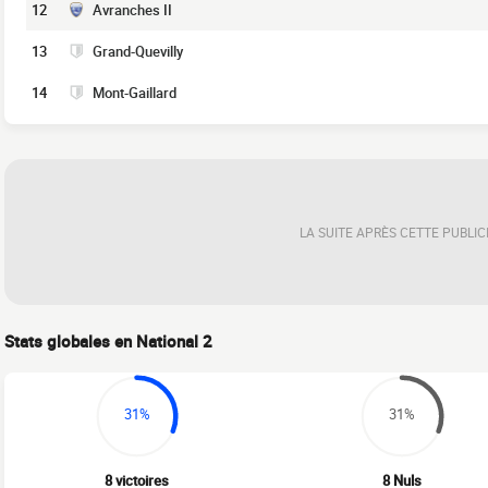
12
Avranches II
13
Grand-Quevilly
14
Mont-Gaillard
LA SUITE APRÈS CETTE PUBLIC
Stats globales en National 2
31%
31%
8 victoires
8 Nuls