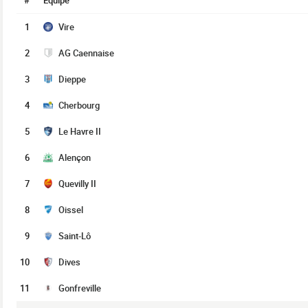
#
Équipe
1
Vire
2
AG Caennaise
3
Dieppe
4
Cherbourg
5
Le Havre II
6
Alençon
7
Quevilly II
8
Oissel
9
Saint-Lô
10
Dives
11
Gonfreville