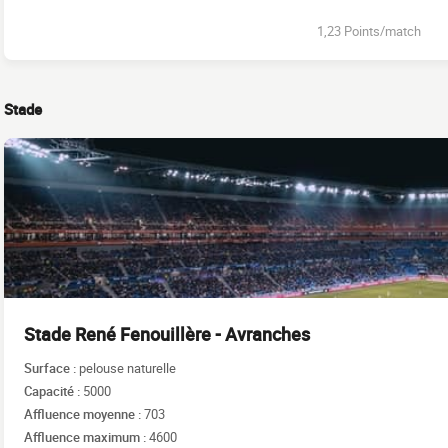
1,23 Points/match
Stade
Stade René Fenouillère - Avranches
Surface :
pelouse naturelle
Capacité :
5000
Affluence moyenne :
703
Affluence maximum :
4600