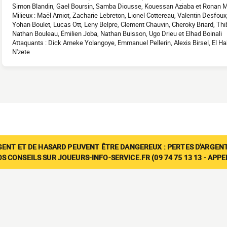
Simon Blandin, Gael Boursin, Samba Diousse, Kouessan Aziaba et Ronan 
Milieux : Maël Amiot, Zacharie Lebreton, Lionel Cottereau, Valentin Desfou
Yohan Boulet, Lucas Ott, Leny Belpre, Clement Chauvin, Cheroky Briard, Th
Nathan Bouleau, Émilien Joba, Nathan Buisson, Ugo Drieu et Elhad Boinali
Attaquants : Dick Ameke Yolangoye, Emmanuel Pellerin, Alexis Birsel, El Hab
N'zete
GENT ET DE HASARD PEUVENT ÊTRE DANGEREUX : PERTES D'ARGENT
 CONSEILS SUR JOUEURS-INFO-SERVICE.FR (09 74 75 13 13 - APP