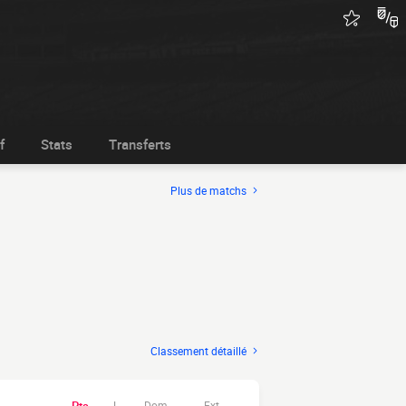
f
Stats
Transferts
Plus de matchs
Classement détaillé
Dom.
Ext.