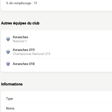
% de remplissage :
19
Autres équipes du club
Avranches
National 1
Avranches U19
Championnat National U19
Avranches U18
Informations
Type
Noms