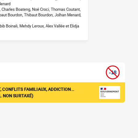
Menard
x, Charles Boateng, Noé Croci, Thomas Coutant,
ibaut Bourdon, Thibaut Bourdon, Jolhan Menard,
ib Boinali, Mehdy Leroux, Alex Vallée et Elidja
, CONFLITS FAMILIAUX, ADDICTION…
EL NON SURTAXÉ)