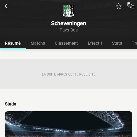
Scheveningen
Pays-Bas
Résumé
Matchs
Classement
Effectif
Stats
Tr
LA SUITE APRÈS CETTE PUBLICITÉ
Stade