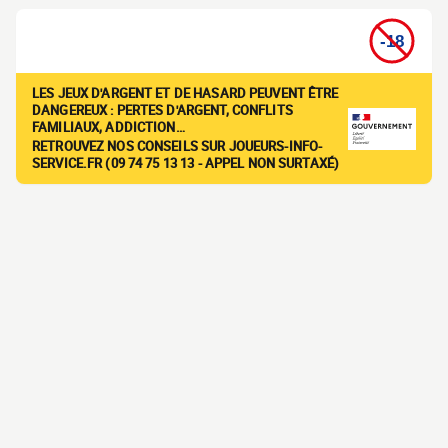
LES JEUX D'ARGENT ET DE HASARD PEUVENT ÊTRE
DANGEREUX : PERTES D'ARGENT, CONFLITS
FAMILIAUX, ADDICTION…
RETROUVEZ NOS CONSEILS SUR JOUEURS-INFO-
SERVICE.FR (09 74 75 13 13 - APPEL NON SURTAXÉ)