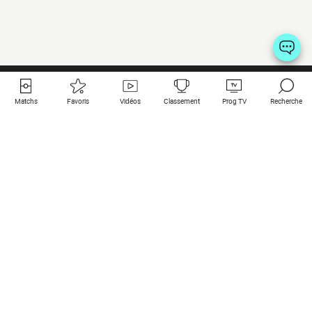
Matchs
Favoris
Vidéos
Classement
Prog TV
Recherche
Liens utiles
Clubs à la une
Tous les matchs
PSG
Matchs en live
Bayern Munich
Derniers résultats
Real Madrid
Matchs à venir
Inter
Match en streaming
Juventus
Contact
Manchester City
Mentions légales
Manchester United
Les amis de Foot Direct
Liverpool
Les guides de Foot Direct