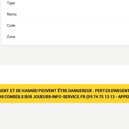
Type
Noms
Code
Zone
GENT ET DE HASARD PEUVENT ÊTRE DANGEREUX : PERTES D'ARGENT
 CONSEILS SUR JOUEURS-INFO-SERVICE.FR (09 74 75 13 13 - APP