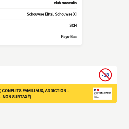
club masculin
Schouwse Elftal, Schouwse XI
SCH
Pays-Bas
, CONFLITS FAMILIAUX, ADDICTION…
EL NON SURTAXÉ)