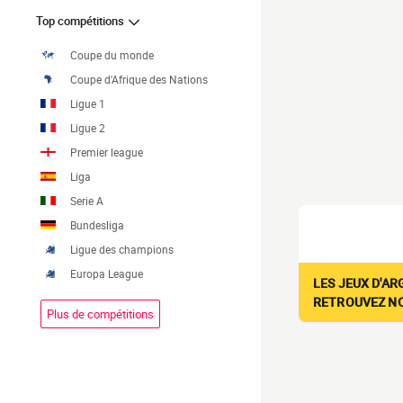
Top compétitions
Coupe du monde
Coupe d'Afrique des Nations
Ligue 1
Ligue 2
Premier league
Liga
Serie A
Bundesliga
Ligue des champions
Europa League
LES JEUX D'AR
RETROUVEZ NOS
Plus de compétitions