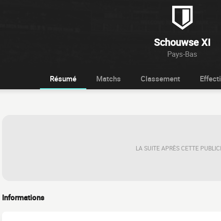
Schouwse XI
Pays-Bas
Résumé
Matchs
Classement
Effecti
LA SUITE APRÈS CETTE PUBLIC
Informations