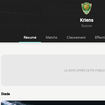
Kriens
Suisse
Résumé
Matchs
Classement
Effecti
LA SUITE APRÈS CETTE PUBLIC
Stade