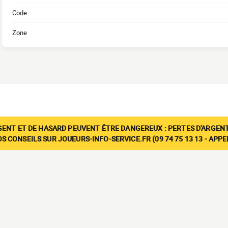
Code
Zone
GENT ET DE HASARD PEUVENT ÊTRE DANGEREUX : PERTES D'ARGENT
 CONSEILS SUR JOUEURS-INFO-SERVICE.FR (09 74 75 13 13 - APP