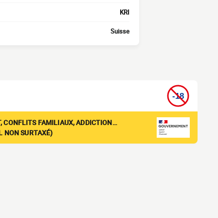
KRI
Suisse
, CONFLITS FAMILIAUX, ADDICTION…
EL NON SURTAXÉ)