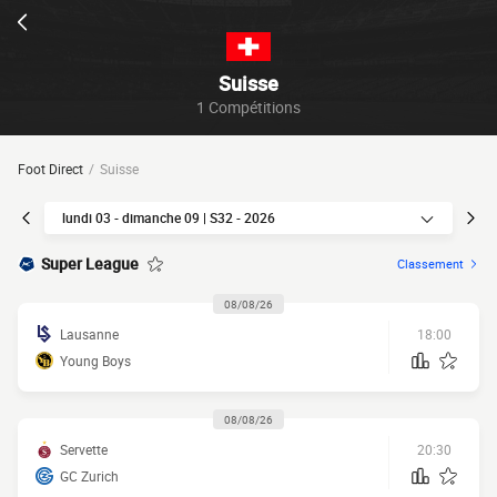
Suisse
1 Compétitions
Foot Direct
Suisse
lundi 03 - dimanche 09 | S32 - 2026
Super League
Classement
08/08/26
Lausanne
18:00
Young Boys
08/08/26
Servette
20:30
GC Zurich