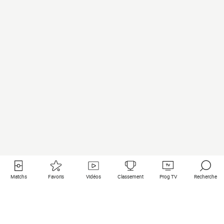
Matchs
Favoris
Vidéos
Classement
Prog TV
Recherche