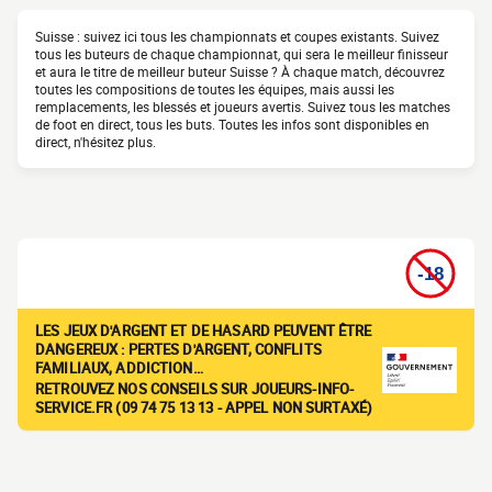
Suisse : suivez ici tous les championnats et coupes existants. Suivez
tous les buteurs de chaque championnat, qui sera le meilleur finisseur
et aura le titre de meilleur buteur Suisse ? À chaque match, découvrez
toutes les compositions de toutes les équipes, mais aussi les
remplacements, les blessés et joueurs avertis. Suivez tous les matches
de foot en direct, tous les buts. Toutes les infos sont disponibles en
direct, n'hésitez plus.
LES JEUX D'ARGENT ET DE HASARD PEUVENT ÊTRE
DANGEREUX : PERTES D'ARGENT, CONFLITS
FAMILIAUX, ADDICTION…
RETROUVEZ NOS CONSEILS SUR JOUEURS-INFO-
SERVICE.FR (09 74 75 13 13 - APPEL NON SURTAXÉ)