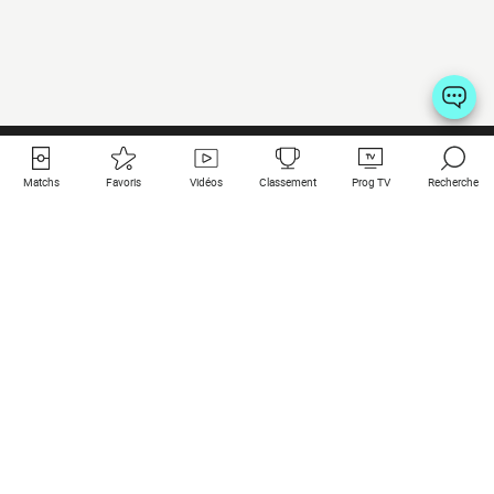
Matchs
Favoris
Vidéos
Classement
Prog TV
Recherche
Liens utiles
Clubs à la une
Tous les matchs
PSG
Matchs en live
Bayern Munich
Derniers résultats
Real Madrid
Matchs à venir
Inter
Match en streaming
Juventus
Contact
Manchester City
Mentions légales
Manchester United
Les amis de Foot Direct
Liverpool
Les guides de Foot Direct