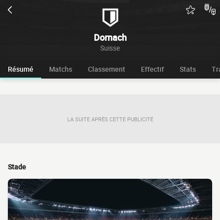
Dornach
Suisse
Résumé
Matchs
Classement
Effectif
Stats
Tr
LA SUITE APRÈS CETTE PUBLICITÉ
Stade