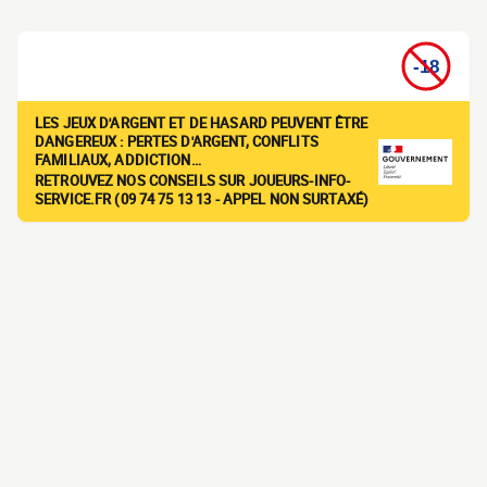
LES JEUX D'ARGENT ET DE HASARD PEUVENT ÊTRE
DANGEREUX : PERTES D'ARGENT, CONFLITS
FAMILIAUX, ADDICTION…
RETROUVEZ NOS CONSEILS SUR JOUEURS-INFO-
SERVICE.FR (09 74 75 13 13 - APPEL NON SURTAXÉ)