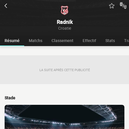
Radnik
Croatie
Résumé
Matchs
Classement
Effectif
Stats
Tr
LA SUITE APRÈS CETTE PUBLICITÉ
Stade