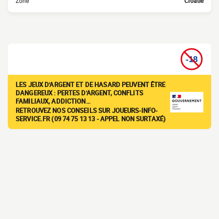
Zone
Croatie
LES JEUX D'ARGENT ET DE HASARD PEUVENT ÊTRE
DANGEREUX : PERTES D'ARGENT, CONFLITS
FAMILIAUX, ADDICTION…
RETROUVEZ NOS CONSEILS SUR JOUEURS-INFO-
SERVICE.FR (09 74 75 13 13 - APPEL NON SURTAXÉ)