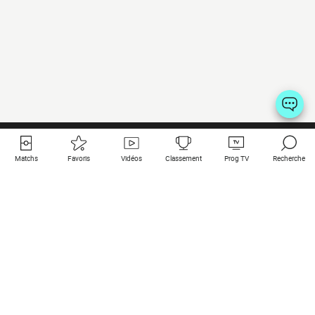
Matchs
Favoris
Vidéos
Classement
Prog TV
Recherche
Liens utiles
Clubs à la une
Tous les matchs
PSG
Matchs en live
Bayern Munich
Derniers résultats
Real Madrid
Matchs à venir
Inter
Match en streaming
Juventus
Contact
Manchester City
Mentions légales
Manchester United
Les amis de Foot Direct
Liverpool