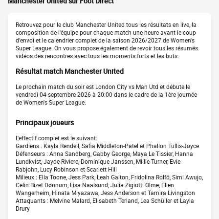
Manchester United sur Foot Direct
Retrouvez pour le club Manchester United tous les résultats en live, la
composition de l'équipe pour chaque match une heure avant le coup
d'envoi et le calendrier complet de la saison 2026/2027 de Women's
Super League. On vous propose également de revoir tous les résumés
vidéos des rencontres avec tous les moments forts et les buts.
Résultat match Manchester United
Le prochain match du soir est London City vs Man Utd et débute le
vendredi 04 septembre 2026 à 20:00 dans le cadre de la 1ère journée
de Women's Super League.
Principaux joueurs
L'effectif complet est le suivant:
Gardiens : Kayla Rendell, Safia Middleton-Patel et Phallon Tullis-Joyce
Défenseurs : Anna Sandberg, Gabby George, Maya Le Tissier, Hanna
Lundkvist, Jayde Riviere, Dominique Janssen, Millie Turner, Evie
Rabjohn, Lucy Robinson et Scarlett Hill
Milieux : Ella Toone, Jess Park, Leah Galton, Fridolina Rolfö, Simi Awujo,
Celin Bizet Dønnum, Lisa Naalsund, Julia Zigiotti Olme, Ellen
Wangerheim, Hinata Miyazawa, Jess Anderson et Tamira Livingston
Attaquants : Melvine Malard, Elisabeth Terland, Lea Schüller et Layla
Drury