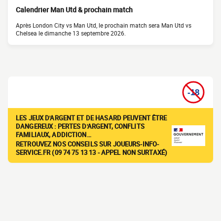
Calendrier Man Utd & prochain match
Après London City vs Man Utd, le prochain match sera Man Utd vs
Chelsea le dimanche 13 septembre 2026.
LES JEUX D'ARGENT ET DE HASARD PEUVENT ÊTRE
DANGEREUX : PERTES D'ARGENT, CONFLITS
FAMILIAUX, ADDICTION…
RETROUVEZ NOS CONSEILS SUR JOUEURS-INFO-
SERVICE.FR (09 74 75 13 13 - APPEL NON SURTAXÉ)