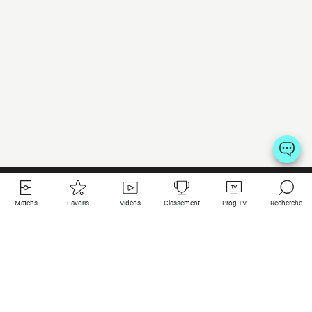
Matchs
Favoris
Vidéos
Classement
Prog TV
Recherche
Liens utiles
Clubs à la une
Tous les matchs
PSG
Matchs en live
Bayern Munich
Derniers résultats
Real Madrid
Matchs à venir
Inter
Match en streaming
Juventus