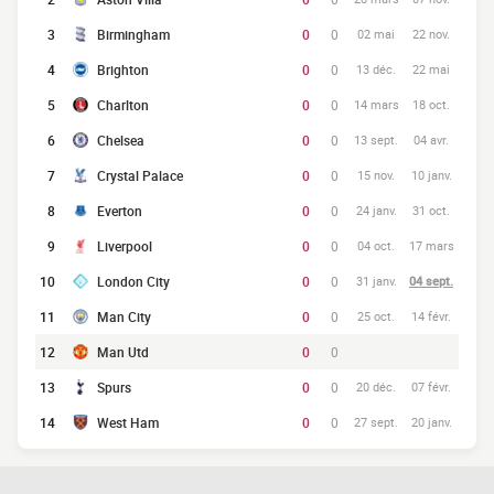
3
Birmingham
0
0
02 mai
22 nov.
4
Brighton
0
0
13 déc.
22 mai
5
Charlton
0
0
14 mars
18 oct.
6
Chelsea
0
0
13 sept.
04 avr.
7
Crystal Palace
0
0
15 nov.
10 janv.
8
Everton
0
0
24 janv.
31 oct.
9
Liverpool
0
0
04 oct.
17 mars
10
London City
0
0
31 janv.
04 sept.
11
Man City
0
0
25 oct.
14 févr.
12
Man Utd
0
0
13
Spurs
0
0
20 déc.
07 févr.
14
West Ham
0
0
27 sept.
20 janv.