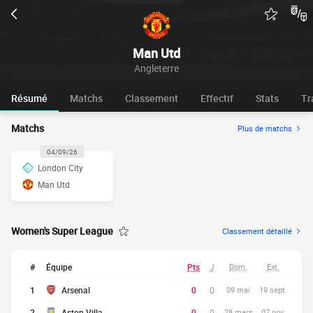
Man Utd
Angleterre
Résumé
Matchs
Classement
Effectif
Stats
Tr
Matchs
Plus de matchs
04/09/26
London City
Man Utd
Women's Super League
Classement détaillé
#
Équipe
Pts
J
Dom.
Ext.
1
Arsenal
0
0
09 mai
19 sept.
2
Aston Villa
0
0
28 mars
07 nov.