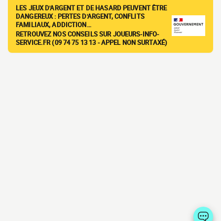
LES JEUX D'ARGENT ET DE HASARD PEUVENT ÊTRE
DANGEREUX : PERTES D'ARGENT, CONFLITS
FAMILIAUX, ADDICTION…
RETROUVEZ NOS CONSEILS SUR JOUEURS-INFO-
SERVICE.FR (09 74 75 13 13 - APPEL NON SURTAXÉ)