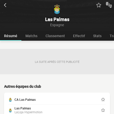
Las Palmas
Espagne
Résumé
Matchs
Classement
Effectif
Stats
Tr
LA SUITE APRÈS CETTE PUBLICITÉ
Autres équipes du club
CA Las Palmas
Las Palmas
LaLiga Hypermotion