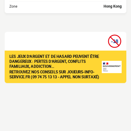
Zone
Hong Kong
LES JEUX D'ARGENT ET DE HASARD PEUVENT ÊTRE
DANGEREUX : PERTES D'ARGENT, CONFLITS
FAMILIAUX, ADDICTION…
RETROUVEZ NOS CONSEILS SUR JOUEURS-INFO-
SERVICE.FR (09 74 75 13 13 - APPEL NON SURTAXÉ)