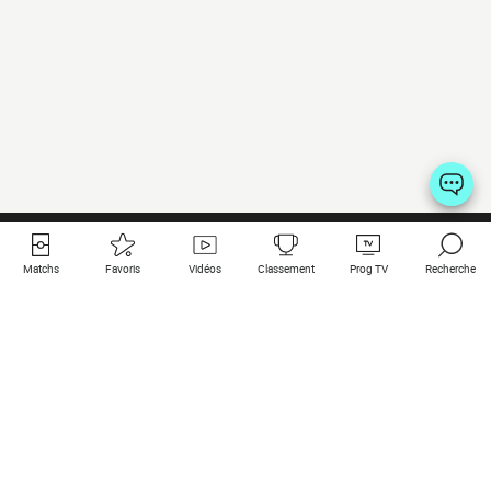
Matchs
Favoris
Vidéos
Classement
Prog TV
Recherche
Liens utiles
Clubs à la une
Tous les matchs
PSG
Matchs en live
Bayern Munich
Derniers résultats
Real Madrid
Matchs à venir
Inter
Match en streaming
Juventus
Contact
Manchester City
Mentions légales
Manchester United