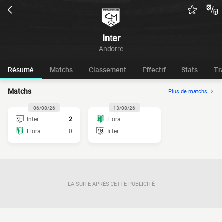
Inter
Andorre
Résumé
Matchs
Classement
Effectif
Stats
Tr
Matchs
Plus de matchs
06/08/26
13/08/26
Inter
2
Flora
Flora
0
Inter
LA SUITE APRÈS CETTE PUBLICITÉ