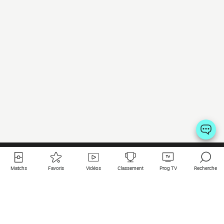
Matchs
Favoris
Vidéos
Classement
Prog TV
Recherche
Liens utiles
Clubs à la une
Tous les matchs
PSG
Matchs en live
Bayern Munich
Derniers résultats
Real Madrid