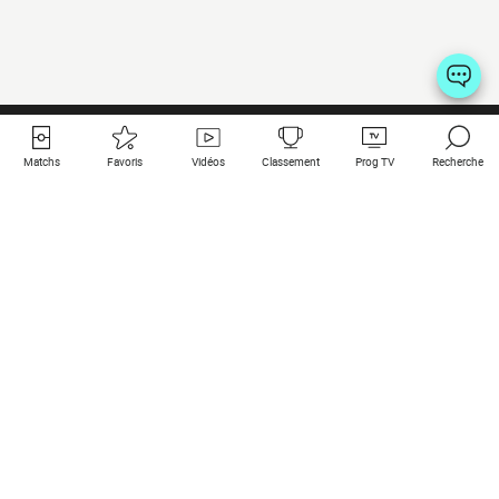
Matchs
Favoris
Vidéos
Classement
Prog TV
Recherche
Liens utiles
Clubs à la une
Tous les matchs
PSG
Matchs en live
Bayern Munich
Derniers résultats
Real Madrid
Matchs à venir
Inter
Match en streaming
Juventus
Contact
Manchester City
Mentions légales
Manchester United
Les amis de Foot Direct
Liverpool
Les guides de Foot Direct