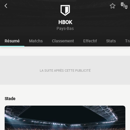
HBOK
Pays-Bas
Résumé
Matchs
Classement
Effectif
Stats
Tr
LA SUITE APRÈS CETTE PUBLICITÉ
Stade