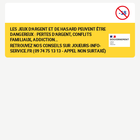
LES JEUX D'ARGENT ET DE HASARD PEUVENT ÊTRE
DANGEREUX : PERTES D'ARGENT, CONFLITS
FAMILIAUX, ADDICTION…
RETROUVEZ NOS CONSEILS SUR JOUEURS-INFO-
SERVICE.FR (09 74 75 13 13 - APPEL NON SURTAXÉ)