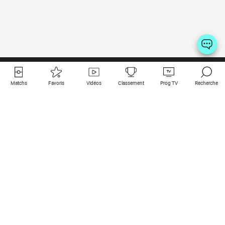
Matchs
Favoris
Vidéos
Classement
Prog TV
Recherche
Liens utiles
Clubs à la une
Tous les matchs
PSG
Matchs en live
Bayern Munich
Derniers résultats
Real Madrid
Matchs à venir
Inter
Match en streaming
Juventus
Contact
Manchester City
Mentions légales
Manchester United
Les amis de Foot Direct
Liverpool
Les guides de Foot Direct