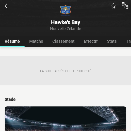
Hawke's Bay
Nouvelle-Zélande
Résumé
Matchs
Classement
Effectif
Stats
Tr
LA SUITE APRÈS CETTE PUBLICITÉ
Stade