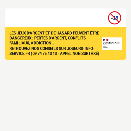
LES JEUX D'ARGENT ET DE HASARD PEUVENT ÊTRE
DANGEREUX : PERTES D'ARGENT, CONFLITS
FAMILIAUX, ADDICTION…
RETROUVEZ NOS CONSEILS SUR JOUEURS-INFO-
SERVICE.FR (09 74 75 13 13 - APPEL NON SURTAXÉ)