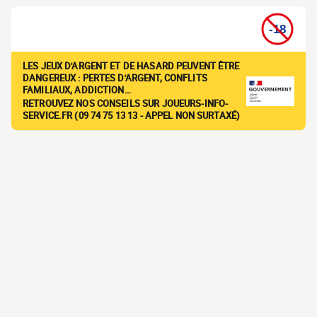
LES JEUX D'ARGENT ET DE HASARD PEUVENT ÊTRE
DANGEREUX : PERTES D'ARGENT, CONFLITS
FAMILIAUX, ADDICTION…
RETROUVEZ NOS CONSEILS SUR JOUEURS-INFO-
SERVICE.FR (09 74 75 13 13 - APPEL NON SURTAXÉ)