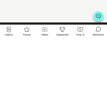
Matchs
Favoris
Vidéos
Classement
Prog TV
Recherche
Liens utiles
Clubs à la une
Tous les matchs
PSG
Matchs en live
Bayern Munich
Derniers résultats
Real Madrid
Matchs à venir
Inter
Match en streaming
Juventus
Contact
Manchester City
Mentions légales
Manchester United
Les amis de Foot Direct
Liverpool
Les guides de Foot Direct