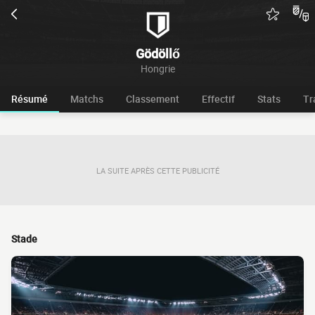
Gödöllő
Hongrie
Résumé
Matchs
Classement
Effectif
Stats
Tr
LA SUITE APRÈS CETTE PUBLICITÉ
Stade