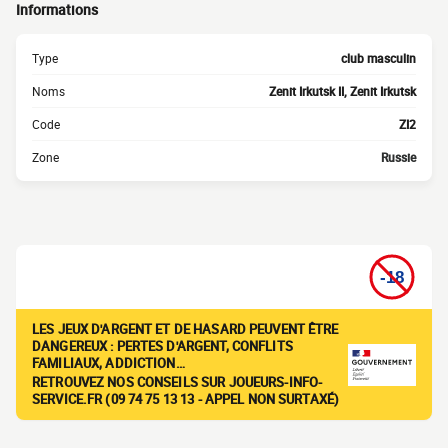
Informations
Type
club masculin
Noms
Zenit Irkutsk II, Zenit Irkutsk
Code
ZI2
Zone
Russie
LES JEUX D'ARGENT ET DE HASARD PEUVENT ÊTRE
DANGEREUX : PERTES D'ARGENT, CONFLITS
FAMILIAUX, ADDICTION…
RETROUVEZ NOS CONSEILS SUR JOUEURS-INFO-
SERVICE.FR (09 74 75 13 13 - APPEL NON SURTAXÉ)