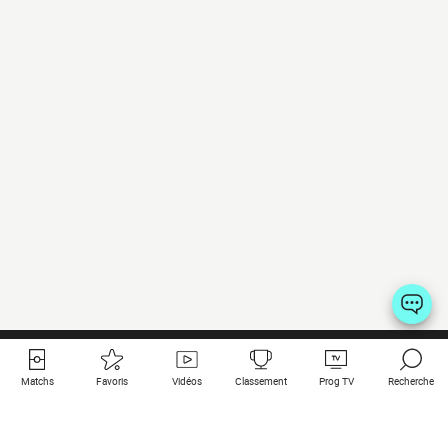
Matchs
Favoris
Vidéos
Classement
Prog TV
Recherche
Liens utiles
Clubs à la une