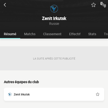
Zenit Irkutsk
Russie
Résumé
Matchs
Classement
Effectif
Stats
Tr
LA SUITE APRÈS CETTE PUBLICITÉ
Autres équipes du club
Zenit Irkutsk