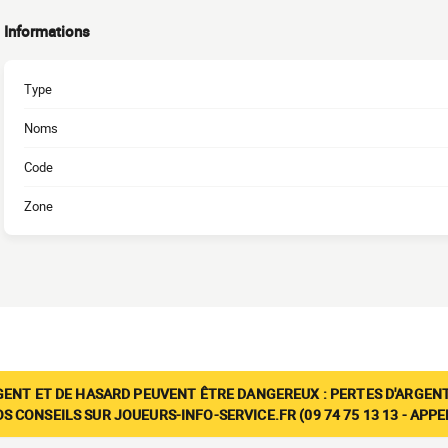
Informations
Type
Noms
Code
Zone
GENT ET DE HASARD PEUVENT ÊTRE DANGEREUX : PERTES D'ARGENT
 CONSEILS SUR JOUEURS-INFO-SERVICE.FR (09 74 75 13 13 - APP