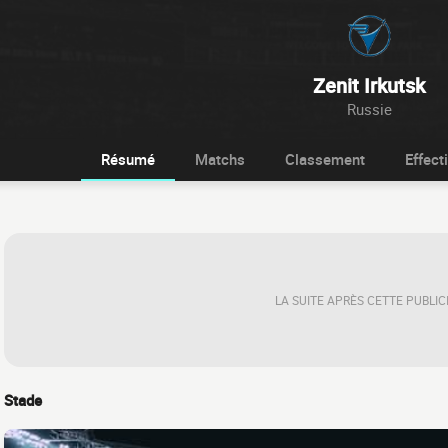
Zenit Irkutsk
Russie
Résumé
Matchs
Classement
Effecti
LA SUITE APRÈS CETTE PUBLIC
Stade