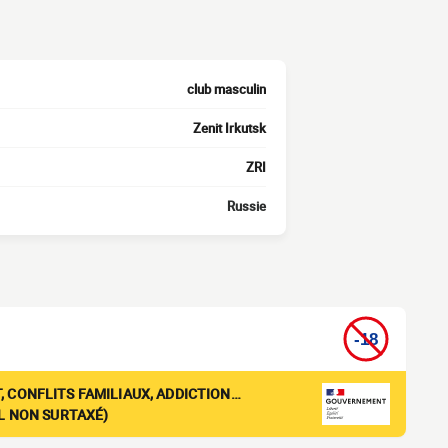
club masculin
Zenit Irkutsk
ZRI
Russie
, CONFLITS FAMILIAUX, ADDICTION…
EL NON SURTAXÉ)