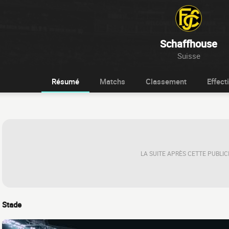
Schaffhouse
Suisse
Résumé
Matchs
Classement
Effecti
LA SUITE APRÈS CETTE PUBLIC
Stade