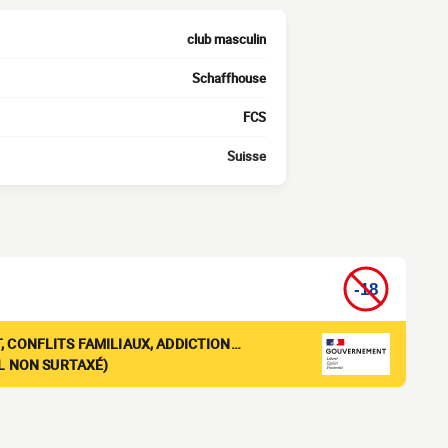
club masculin
Schaffhouse
FCS
Suisse
, CONFLITS FAMILIAUX, ADDICTION…
EL NON SURTAXÉ)