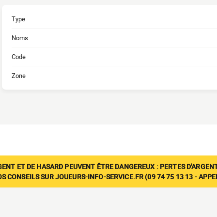
Type
Noms
Code
Zone
GENT ET DE HASARD PEUVENT ÊTRE DANGEREUX : PERTES D'ARGENT
 CONSEILS SUR JOUEURS-INFO-SERVICE.FR (09 74 75 13 13 - APP