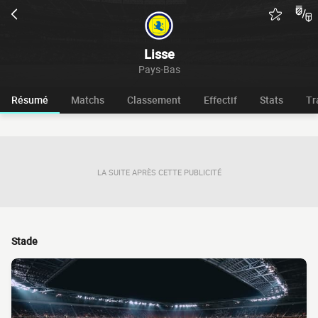
Lisse
Pays-Bas
Résumé
Matchs
Classement
Effectif
Stats
Tr
LA SUITE APRÈS CETTE PUBLICITÉ
Stade