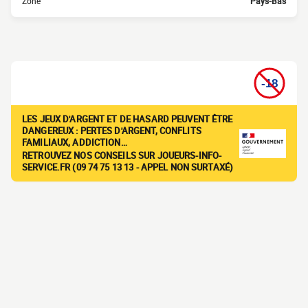
Zone
Pays-Bas
LES JEUX D'ARGENT ET DE HASARD PEUVENT ÊTRE
DANGEREUX : PERTES D'ARGENT, CONFLITS
FAMILIAUX, ADDICTION…
RETROUVEZ NOS CONSEILS SUR JOUEURS-INFO-
SERVICE.FR (09 74 75 13 13 - APPEL NON SURTAXÉ)