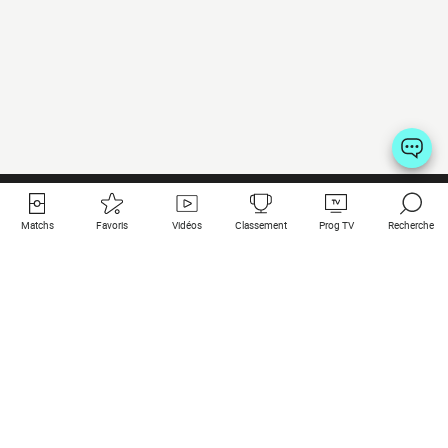
Matchs
Favoris
Vidéos
Classement
Prog TV
Recherche
Liens utiles
Clubs à la une
Tous les matchs
PSG
Matchs en live
Bayern Munich
Derniers résultats
Real Madrid
Matchs à venir
Inter
Match en streaming
Juventus
Contact
Manchester City
Mentions légales
Manchester United
Les amis de Foot Direct
Liverpool