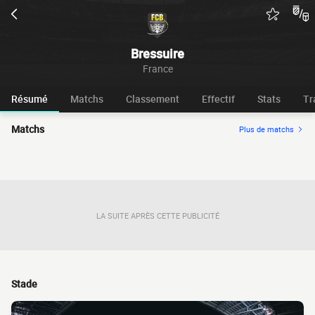
Bressuire
France
Résumé
Matchs
Classement
Effectif
Stats
Tr
Matchs
Plus de matchs
LA SUITE APRÈS CETTE PUBLICITÉ
Stade