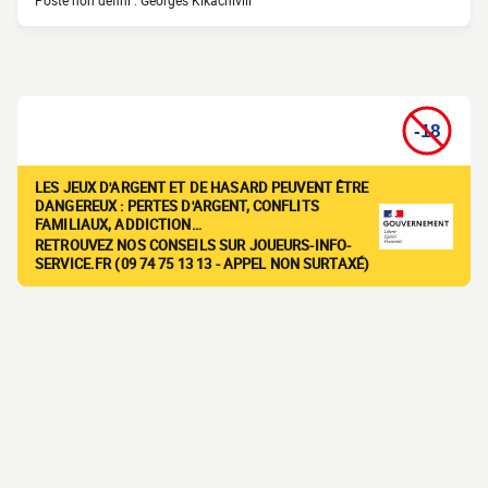
Poste non défini : Georges Kikachivili
LES JEUX D'ARGENT ET DE HASARD PEUVENT ÊTRE
DANGEREUX : PERTES D'ARGENT, CONFLITS
FAMILIAUX, ADDICTION…
RETROUVEZ NOS CONSEILS SUR JOUEURS-INFO-
SERVICE.FR (09 74 75 13 13 - APPEL NON SURTAXÉ)