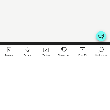
Matchs
Favoris
Vidéos
Classement
Prog TV
Recherche
Liens utiles
Clubs à la une
Tous les matchs
PSG
Matchs en live
Bayern Munich
Derniers résultats
Real Madrid
Matchs à venir
Inter
Match en streaming
Juventus
Contact
Manchester City
Mentions légales
Manchester United
Les amis de Foot Direct
Liverpool