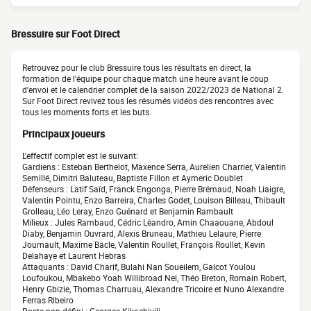
Bressuire sur Foot Direct
Retrouvez pour le club Bressuire tous les résultats en direct, la
formation de l'équipe pour chaque match une heure avant le coup
d'envoi et le calendrier complet de la saison 2022/2023 de National 2.
Sur Foot Direct revivez tous les résumés vidéos des rencontres avec
tous les moments forts et les buts.
Principaux joueurs
L'effectif complet est le suivant:
Gardiens : Esteban Berthelot, Maxence Serra, Aurelien Charrier, Valentin
Semillé, Dimitri Baluteau, Baptiste Fillon et Aymeric Doublet
Défenseurs : Latif Saïd, Franck Engonga, Pierre Brémaud, Noah Liaigre,
Valentin Pointu, Enzo Barreira, Charles Godet, Louison Billeau, Thibault
Grolleau, Léo Leray, Enzo Guénard et Benjamin Rambault
Milieux : Jules Rambaud, Cédric Léandro, Amin Chaaouane, Abdoul
Diaby, Benjamin Ouvrard, Alexis Bruneau, Mathieu Lelaure, Pierre
Journault, Maxime Bacle, Valentin Roullet, François Roullet, Kevin
Delahaye et Laurent Hebras
Attaquants : David Charif, Bulahi Nan Soueilem, Galcot Youlou
Loufoukou, Mbakebo Yoah Willibroad Nel, Théo Breton, Romain Robert,
Henry Gbizie, Thomas Charruau, Alexandre Tricoire et Nuno Alexandre
Ferras Ribeiro