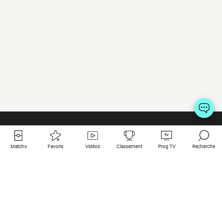
Matchs
Favoris
Vidéos
Classement
Prog TV
Recherche
Liens utiles
Clubs à la une
Tous les matchs
PSG
Matchs en live
Bayern Munich
Derniers résultats
Real Madrid
Matchs à venir
Inter
Match en streaming
Juventus
Contact
Manchester City