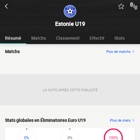
Estonie U19
Résumé
Matchs
Classement
Effectif
Stats
Matchs
Plus de matchs
LA SUITE APRÈS CETTE PUBLICITÉ
Stats globales en Éliminatoires Euro U19
Plus de stats
0%
0%
100%