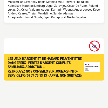
Maksimilian Skvortsov, Robin Mathias Müür, Trevor Hint, Nikita
Kalmõkov, Matthias Limberg, Jegor Žuravljov, Oscar De Pizzol, Roland
Lukas, Ott Oskar Valdaru, August Kamarin Wagner, Ander-Joosep Kose,
Andero Kaares, Tristan Vendelin et Sander Alamaa
Attaquants : Romet Nigula, Egert Õunapuu et Nikita Baljabkin
LES JEUX D'ARGENT ET DE HASARD PEUVENT ÊTRE
DANGEREUX : PERTES D'ARGENT, CONFLITS
FAMILIAUX, ADDICTION…
RETROUVEZ NOS CONSEILS SUR JOUEURS-INFO-
SERVICE.FR (09 74 75 13 13 - APPEL NON SURTAXÉ)