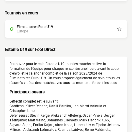
Tournois en cours
Éliminatoires Euro U19
Europe
Estonie U19 sur Foot Direct
Retrouvez pour le club Estonie U19 tous les matchs en live, la
formation de l'équipe pour chaque rencontre une heure avant le coup
d'envoi et le calendrier complet de la saison 2023/2024 de
Éliminatoires Euro U19. On vous propose également de revoir tous les
résumés vidéos des matchs avec tous les moments forts et les buts.
Principaux joueurs
L'effectif complet est le suivant:
Gardiens : Silver Rebane, Daniil Pareiko, Jan Martti Vainula et
Cristopher Lahe
Défenseurs : Stevin Kerge, Aleksandr Alteberg, Oscar Pihela, Jevgeni
Tšernjakov, Mait Vaino, Johannes Lillemets, Mark Hendrik Kukk,
Sigvard Suppi, Enriko Kajari, Airon Kollo, Hubert Liiv et Fjodor Jekimov
Milieux : Aleksandr Lohmatov, Rasmus Laidvee, Remo Valdmets,