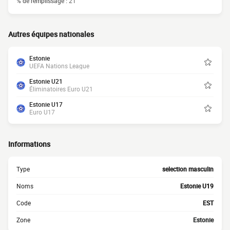
% de remplissage :
21
Autres équipes nationales
Estonie
UEFA Nations League
Estonie U21
Éliminatoires Euro U21
Estonie U17
Euro U17
Informations
Type
selection masculin
Noms
Estonie U19
Code
EST
Zone
Estonie