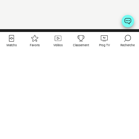
Matchs
Favoris
Vidéos
Classement
Prog TV
Recherche
Liens utiles
Clubs à la une
Tous les matchs
PSG
Matchs en live
Bayern Munich
Derniers résultats
Real Madrid
Matchs à venir
Inter
Match en streaming
Juventus
Contact
Manchester City
Mentions légales
Manchester United
Les amis de Foot Direct
Liverpool
Les guides de Foot Direct