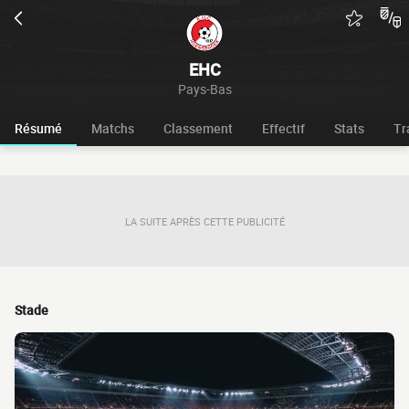
EHC
Pays-Bas
Résumé
Matchs
Classement
Effectif
Stats
Tr
LA SUITE APRÈS CETTE PUBLICITÉ
Stade