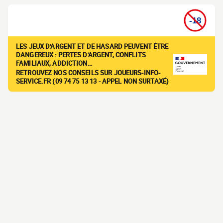
LES JEUX D'ARGENT ET DE HASARD PEUVENT ÊTRE
DANGEREUX : PERTES D'ARGENT, CONFLITS
FAMILIAUX, ADDICTION…
RETROUVEZ NOS CONSEILS SUR JOUEURS-INFO-
SERVICE.FR (09 74 75 13 13 - APPEL NON SURTAXÉ)