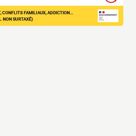
, CONFLITS FAMILIAUX, ADDICTION…
EL NON SURTAXÉ)