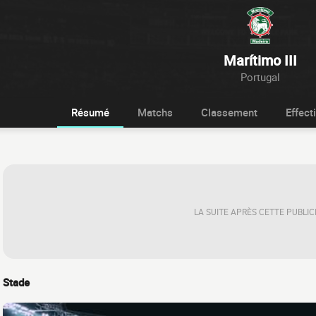
Marítimo III
Portugal
Résumé
Matchs
Classement
Effecti
LA SUITE APRÈS CETTE PUBLIC
Stade