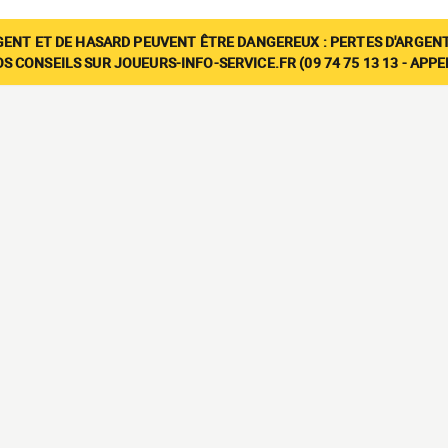
GENT ET DE HASARD PEUVENT ÊTRE DANGEREUX : PERTES D'ARGENT
 CONSEILS SUR JOUEURS-INFO-SERVICE.FR (09 74 75 13 13 - APP