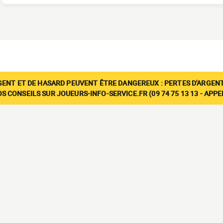
GENT ET DE HASARD PEUVENT ÊTRE DANGEREUX : PERTES D'ARGENT
 CONSEILS SUR JOUEURS-INFO-SERVICE.FR (09 74 75 13 13 - APP