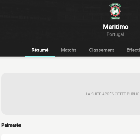
Maritimo
Portugal
Résumé
Matchs
Classement
Effecti
LA SUITE APRÈS CETTE PUBLIC
Palmarès