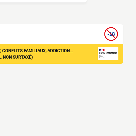
, CONFLITS FAMILIAUX, ADDICTION…
EL NON SURTAXÉ)