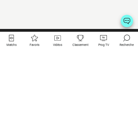
Matchs
Favoris
Vidéos
Classement
Prog TV
Recherche
Liens utiles
Clubs à la une
Tous les matchs
PSG
Matchs en live
Bayern Munich
Derniers résultats
Real Madrid
Matchs à venir
Inter
Match en streaming
Juventus
Contact
Manchester City
Mentions légales
Manchester United
Les amis de Foot Direct
Liverpool
Les guides de Foot Direct