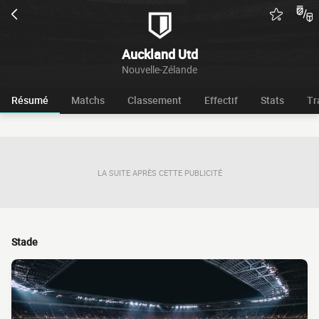
Auckland Utd
Nouvelle-Zélande
Résumé
Matchs
Classement
Effectif
Stats
Tr
LA SUITE APRÈS CETTE PUBLICITÉ
Stade