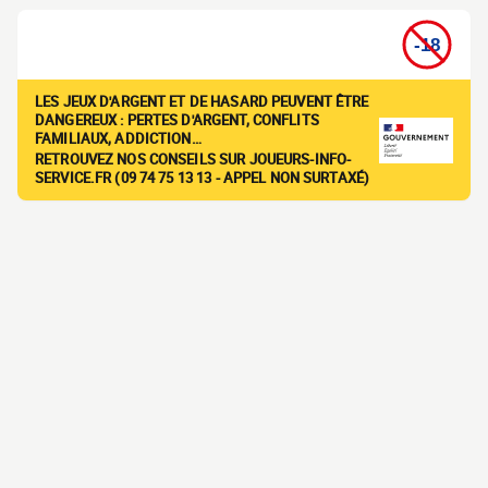
LES JEUX D'ARGENT ET DE HASARD PEUVENT ÊTRE
DANGEREUX : PERTES D'ARGENT, CONFLITS
FAMILIAUX, ADDICTION…
RETROUVEZ NOS CONSEILS SUR JOUEURS-INFO-
SERVICE.FR (09 74 75 13 13 - APPEL NON SURTAXÉ)