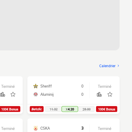
Calendrier
Sheriff
0
Terminé
Terminé
Aluminij
0
100€ Bonus
1
1.32
X
4.20
2
8.00
100€ Bonus
CSKA
3
Terminé
Terminé