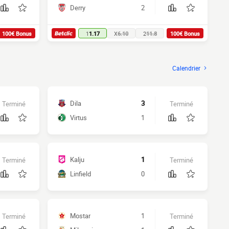
Derry
2
100€ Bonus
1
1.17
X
6.10
2
11.8
100€ Bonus
Calendrier
Dila
3
Terminé
Terminé
Virtus
1
Kalju
1
Terminé
Terminé
Linfield
0
Mostar
1
Terminé
Terminé