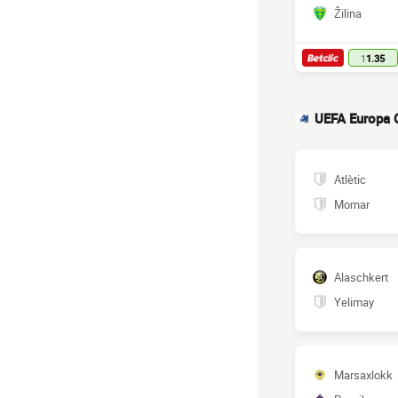
Žilina
1
1.35
UEFA Europa 
Atlètic
Mornar
Alaschkert
Yelimay
Marsaxlokk