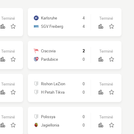
Karlsruhe
4
Terminé
Terminé
SGV Freiberg
4
Cracovia
2
Terminé
Terminé
Pardubice
0
Rishon LeZion
0
Terminé
Terminé
H Petah Tikva
0
Polissya
0
Terminé
Terminé
Jagiellonia
0