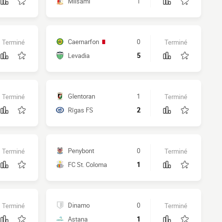
Milsami
1
Caernarfon
0
Terminé
Terminé
Levadia
5
Glentoran
1
Terminé
Terminé
Rīgas FS
2
Penybont
0
Terminé
Terminé
FC St. Coloma
1
Dinamo
0
Terminé
Terminé
Astana
1