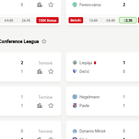
0
Ferencváros
2
X
4.30
2
6.75
100€ Bonus
1
2.50
X
3.40
2
2.35
Conference League
2
Liepāja
1
Terminé
1
Dečić
0
1
Hegelmann
1
Terminé
1
Paide
1
0
Dynamo Minsk
0
Terminé