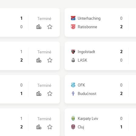
1
Unterhaching
0
Terminé
0
Ratisbonne
2
1
Ingolstadt
2
Terminé
2
LASK
0
0
OFK
0
Terminé
1
Budućnost
2
1
Karpaty Lviv
0
Terminé
2
Cluj
1