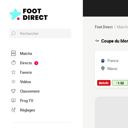
Foot Direct
Matchs
Rechercher
Coupe du Mo
Matchs
France
Directs
1
Maroc
Favoris
Vidéos
1
1.52
Classement
Prog TV
Réglages