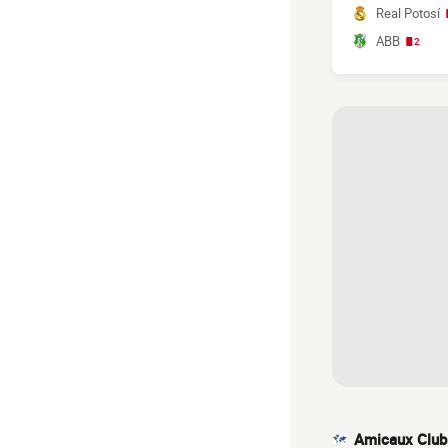
Real Potosí
ABB
2
Amicaux Club