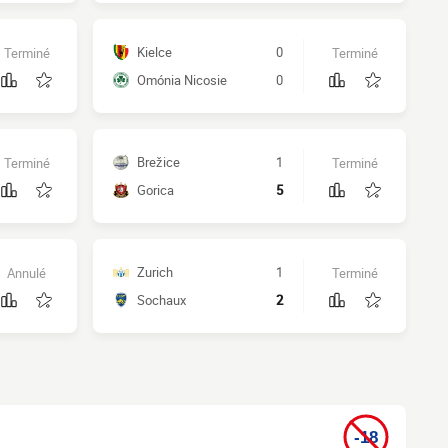
Kielce
0
Terminé
Terminé
Omónia Nicosie
0
Brežice
1
Terminé
Terminé
Gorica
5
Zurich
1
Annulé
Terminé
Sochaux
2