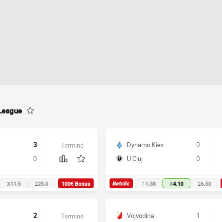
League
3
Dynamo Kiev
0
Terminé
0
U Cluj
0
X
11.5
2
25.0
100€ Bonus
1
1.38
X
4.10
2
6.50
2
Vojvodina
1
Terminé