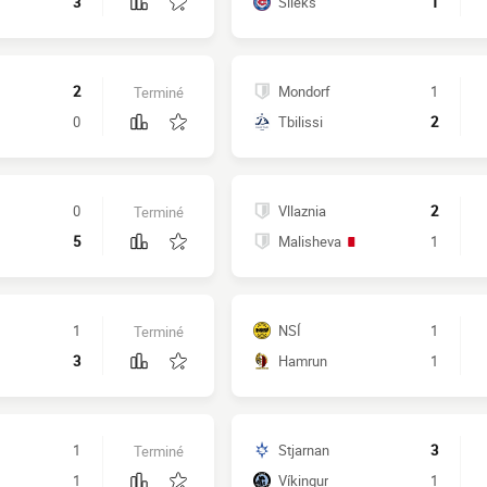
3
Sileks
1
2
Mondorf
1
Terminé
0
Tbilissi
2
0
Vllaznia
2
Terminé
5
Malisheva
1
1
NSÍ
1
Terminé
3
Hamrun
1
1
Stjarnan
3
Terminé
1
Víkingur
1