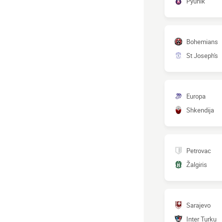
Pyunik
Bohemians
St Joseph's
Europa
Shkendija
Petrovac
Žalgiris
Sarajevo
Inter Turku