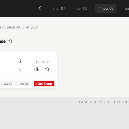
mar. 07
mer. 08
ve
jeu. 09
 du jeudi 09 juillet 2026
nde
2
Terminé
0
X
3.90
2
6.00
100€ Bonus
LA SUITE APRÈS CETTE PUBLIC