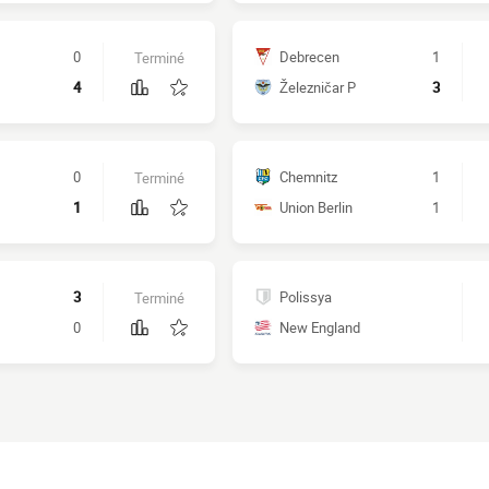
0
Debrecen
1
Terminé
4
Železničar P
3
0
Chemnitz
1
Terminé
1
Union Berlin
1
3
Polissya
Terminé
0
New England