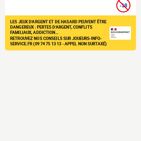
LES JEUX D'ARGENT ET DE HASARD PEUVENT ÊTRE
DANGEREUX : PERTES D'ARGENT, CONFLITS
FAMILIAUX, ADDICTION…
RETROUVEZ NOS CONSEILS SUR JOUEURS-INFO-
SERVICE.FR (09 74 75 13 13 - APPEL NON SURTAXÉ)