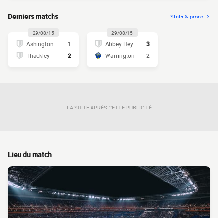
Derniers matchs
Stats & prono
29/08/15
29/08/15
Ashington
1
Abbey Hey
3
Thackley
2
Warrington
2
LA SUITE APRÈS CETTE PUBLICITÉ
Lieu du match