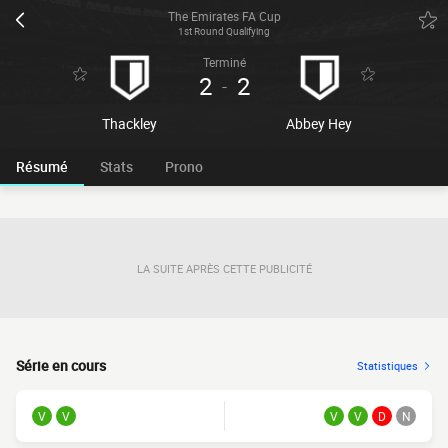
The Emirates FA Cup
1st Round Qualifying
Terminé
2
2
-
Thackley
Abbey Hey
Résumé
Stats
Prono
LA SUITE APRÈS CETTE PUBLICITÉ
Série en cours
Statistiques
V
V
V
V
D
N