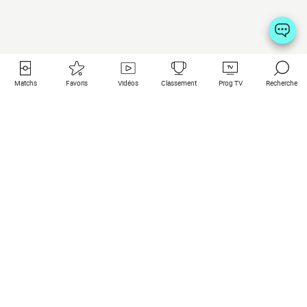
Matchs
Favoris
Vidéos
Classement
Prog TV
Recherche
Liens utiles
Clubs à la une
Tous les matchs
PSG
Matchs en live
Bayern Munich
Derniers résultats
Real Madrid
Matchs à venir
Inter
Match en streaming
Juventus
Contact
Manchester City
Mentions légales
Manchester United
Les amis de Foot Direct
Liverpool