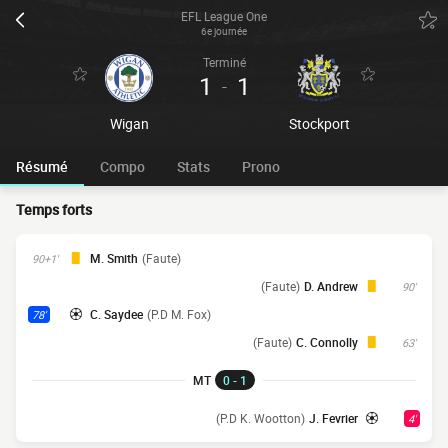
EFL League One
6e journée
Terminé
1
1
-
Wigan
Stockport
Résumé
Compo
Stats
Prono
Temps forts
M. Smith
(Faute)
90+1'
(Faute)
D. Andrew
90'
C. Saydee
(P.D M. Fox)
78'
(Faute)
C. Connolly
63'
MT
0 - 1
(P.D K. Wootton)
J. Fevrier
4'