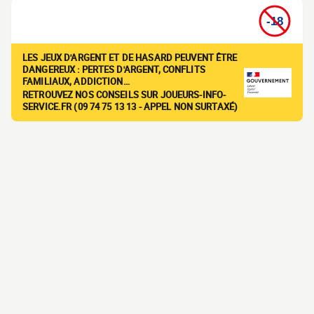
LES JEUX D'ARGENT ET DE HASARD PEUVENT ÊTRE
DANGEREUX : PERTES D'ARGENT, CONFLITS
FAMILIAUX, ADDICTION…
RETROUVEZ NOS CONSEILS SUR JOUEURS-INFO-
SERVICE.FR (09 74 75 13 13 - APPEL NON SURTAXÉ)