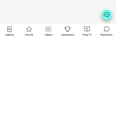
Matchs
Favoris
Vidéos
Classement
Prog TV
Recherche
Liens utiles
Clubs à la une
Tous les matchs
PSG
Matchs en live
Bayern Munich
Derniers résultats
Real Madrid
Matchs à venir
Inter
Match en streaming
Juventus
Contact
Manchester City
Mentions légales
Manchester United