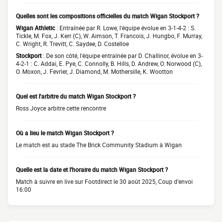
Quelles sont les compositions officielles du match Wigan Stockport ?
Wigan Athletic
: Entraînée par R. Lowe, l'équipe évolue en 3-1-4-2 : S.
Tickle, M. Fox, J. Kerr (C), W. Aimson, T. Francois, J. Hungbo, F. Murray,
C. Wright, R. Trevitt, C. Saydee, D. Costelloe
Stockport
: De son côté, l'équipe entraînée par D. Challinor, évolue en 3-
4-2-1 : C. Addai, E. Pye, C. Connolly, B. Hills, D. Andrew, O. Norwood (C),
O. Moxon, J. Fevrier, J. Diamond, M. Mothersille, K. Wootton
Quel est l'arbitre du match Wigan Stockport ?
Ross Joyce arbitre cette rencontre
Où a lieu le match Wigan Stockport ?
Le match est au stade The Brick Community Stadium à Wigan
Quelle est la date et l'horaire du match Wigan Stockport ?
Match à suivre en live sur Footdirect le 30 août 2025, Coup d'envoi
16:00