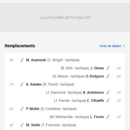
LA SUITE APRÈS CETTE PUBLICITÉ
Remplacements
Onze de départ
M. Asamoah
(C. Wright - tactique)
86'
(B. Hills - tactique)
J. Olowu
83'
(O. Moxon - tactique)
O. Dodgson
83'
B. Adeeko
(R. Trevitt - tactique)
79'
(J. Diamond - tactique)
B. Andrésson
70'
(J. Fevrier - tactique)
C. O'Keeffe
70'
P. Mullin
(D. Costelloe - tactique)
63'
(M. Mothersille - tactique)
L. Fiorini
59'
M. Smith
(T. Francois - tactique)
46'