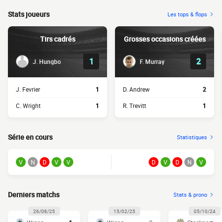
Stats joueurs
Les tops & flops
Tirs cadrés
Grosses occasions créées
1
2
J. Hungbo
F. Murray
J. Fevrier
1
D. Andrew
2
C. Wright
1
R. Trevitt
1
Série en cours
Statistiques
V
N
D
V
V
D
V
D
N
V
Derniers matchs
Stats & prono
26/08/25
15/02/25
05/10/24