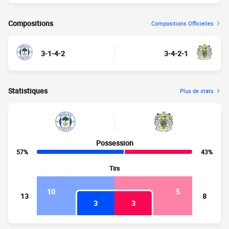
Compositions
Compositions Officielles
3-1-4-2
3-4-2-1
Statistiques
Plus de stats
Possession
57%
43%
Tirs
10
5
13
8
3
3