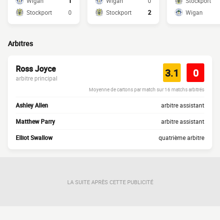
Wigan
1
Wigan
0
Stockport
Stockport
0
Stockport
2
Wigan
Arbitres
Ross Joyce
3.1
0
arbitre principal
Moyenne de cartons par match sur 16 matchs arbitrés
Ashley Allen
arbitre assistant
Matthew Parry
arbitre assistant
Elliot Swallow
quatrième arbitre
LA SUITE APRÈS CETTE PUBLICITÉ