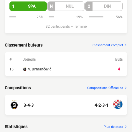
1
SPA
N
NUL
2
DIN
25%
19%
56%
32 participants
–
Terminé
Classement buteurs
Classement complet
#
Joueurs
Buts
15
V. Birmančević
4
Compositions
Compositions Officielles
3-4-3
4-2-3-1
Statistiques
Plus de stats