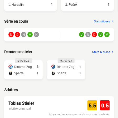
L. Haraslín
1
J. Pešek
1
Série en cours
Statistiques
D
D
N
V
N
V
N
D
V
V
Derniers matchs
Stats & prono
24/08/23
07/07/23
Dinamo Zagreb
3
Dinamo Zagreb
1
Sparta
1
Sparta
1
Arbitres
Tobias Stieler
5.5
0.5
arbitre principal
Moyenne de cartons par match sur 4 matchs arbitrés