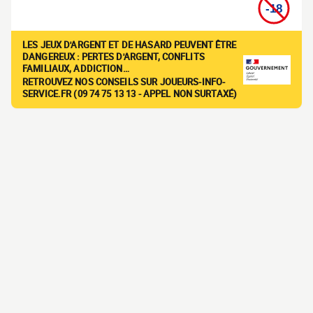
LES JEUX D'ARGENT ET DE HASARD PEUVENT ÊTRE
DANGEREUX : PERTES D'ARGENT, CONFLITS
FAMILIAUX, ADDICTION…
RETROUVEZ NOS CONSEILS SUR JOUEURS-INFO-
SERVICE.FR (09 74 75 13 13 - APPEL NON SURTAXÉ)