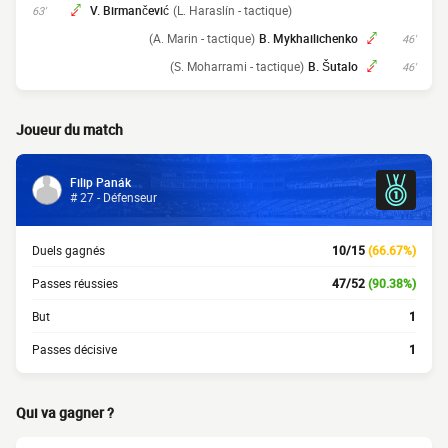
V. Birmančević
(L. Haraslín - tactique)
63'
(A. Marin - tactique)
B. Mykhailichenko
46'
(S. Moharrami - tactique)
B. Šutalo
46'
Joueur du match
Filip Panák
# 27 - Défenseur
Duels gagnés
10/15
(66.67%)
Passes réussies
47/52
(90.38%)
But
1
Passes décisive
1
Qui va gagner ?