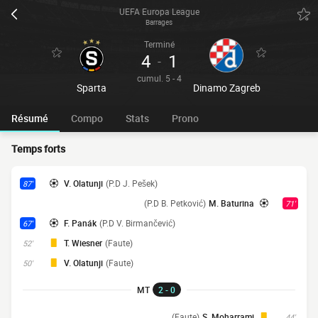
UEFA Europa League
Barrages
Terminé
4
1
-
cumul. 5 - 4
Sparta
Dinamo Zagreb
Résumé
Compo
Stats
Prono
Temps forts
V. Olatunji
(P.D J. Pešek)
87'
(P.D B. Petković)
M. Baturina
71'
F. Panák
(P.D V. Birmančević)
67'
T. Wiesner
(Faute)
52'
V. Olatunji
(Faute)
50'
MT
2 - 0
(Faute)
S. Moharrami
44'