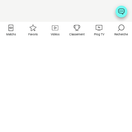
Matchs
Favoris
Vidéos
Classement
Prog TV
Recherche
Liens utiles
Clubs à la une
Tous les matchs
PSG
Matchs en live
Bayern Munich
Derniers résultats
Real Madrid
Matchs à venir
Inter
Match en streaming
Juventus
Contact
Manchester City
Mentions légales
Manchester United
Les amis de Foot Direct
Liverpool