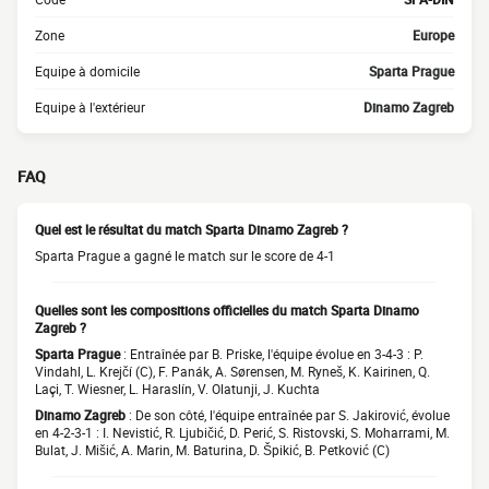
Zone
Europe
Equipe à domicile
Sparta Prague
Equipe à l'extérieur
Dinamo Zagreb
FAQ
Quel est le résultat du match Sparta Dinamo Zagreb ?
Sparta Prague a gagné le match sur le score de 4-1
Quelles sont les compositions officielles du match Sparta Dinamo
Zagreb ?
Sparta Prague
: Entraînée par B. Priske, l'équipe évolue en 3-4-3 : P.
Vindahl, L. Krejčí (C), F. Panák, A. Sørensen, M. Ryneš, K. Kairinen, Q.
Laçi, T. Wiesner, L. Haraslín, V. Olatunji, J. Kuchta
Dinamo Zagreb
: De son côté, l'équipe entraînée par S. Jakirović, évolue
en 4-2-3-1 : I. Nevistić, R. Ljubičić, D. Perić, S. Ristovski, S. Moharrami, M.
Bulat, J. Mišić, A. Marin, M. Baturina, D. Špikić, B. Petković (C)