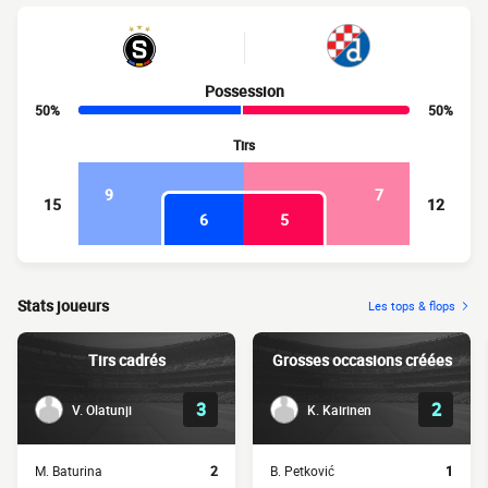
Possession
50%
50%
Tirs
9
7
15
12
6
5
Stats joueurs
Les tops & flops
Tirs cadrés
Grosses occasions créées
3
2
V. Olatunji
K. Kairinen
M. Baturina
2
B. Petković
1