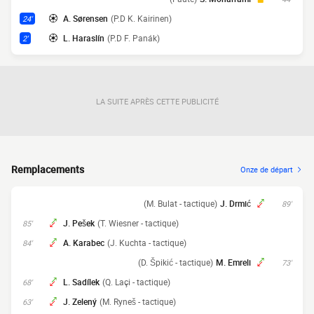
A. Sørensen
(P.D K. Kairinen)
24'
L. Haraslín
(P.D F. Panák)
2'
LA SUITE APRÈS CETTE PUBLICITÉ
Remplacements
Onze de départ
(M. Bulat - tactique)
J. Drmić
89'
J. Pešek
(T. Wiesner - tactique)
85'
A. Karabec
(J. Kuchta - tactique)
84'
(D. Špikić - tactique)
M. Emreli
73'
L. Sadílek
(Q. Laçi - tactique)
68'
J. Zelený
(M. Ryneš - tactique)
63'