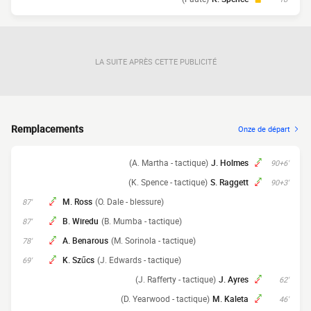
LA SUITE APRÈS CETTE PUBLICITÉ
Remplacements
Onze de départ
(A. Martha - tactique)
J. Holmes
90+6'
(K. Spence - tactique)
S. Raggett
90+3'
M. Ross
(O. Dale - blessure)
87'
B. Wiredu
(B. Mumba - tactique)
87'
A. Benarous
(M. Sorinola - tactique)
78'
K. Szűcs
(J. Edwards - tactique)
69'
(J. Rafferty - tactique)
J. Ayres
62'
(D. Yearwood - tactique)
M. Kaleta
46'