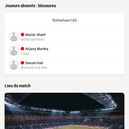
Joueurs absents : blessures
Rotherham Utd
Martin Sherif
Ischio-jambiers
Ar'jany Martha
Coup
Denzel Hall
Blessure à la tête
Lieu du match