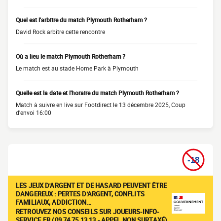
Quel est l'arbitre du match Plymouth Rotherham ?
David Rock arbitre cette rencontre
Où a lieu le match Plymouth Rotherham ?
Le match est au stade Home Park à Plymouth
Quelle est la date et l'horaire du match Plymouth Rotherham ?
Match à suivre en live sur Footdirect le 13 décembre 2025, Coup
d'envoi 16:00
LES JEUX D'ARGENT ET DE HASARD PEUVENT ÊTRE
DANGEREUX : PERTES D'ARGENT, CONFLITS
FAMILIAUX, ADDICTION…
RETROUVEZ NOS CONSEILS SUR JOUEURS-INFO-
SERVICE.FR (09 74 75 13 13 - APPEL NON SURTAXÉ)