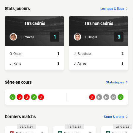
Stats joueurs
Les tops & flops
Tirs cadrés
Tirs non cadrés
1
3
J. Powell
J. Hugill
O. Oseni
1
J. Baptiste
2
J. Ralls
1
J. Ayres
1
Série en cours
Statistiques
V
D
D
V
D
D
N
N
N
V
Derniers matchs
Stats & prono
05/04/24
16/12/23
26/02/22