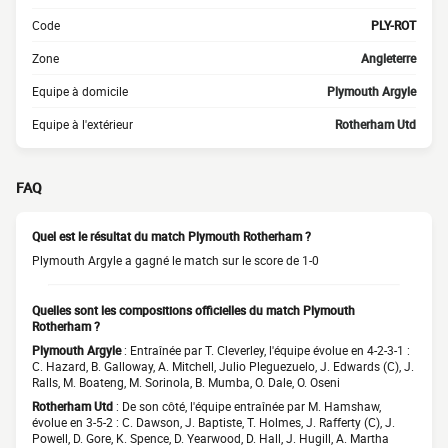
Code
PLY-ROT
Zone
Angleterre
Equipe à domicile
Plymouth Argyle
Equipe à l'extérieur
Rotherham Utd
FAQ
Quel est le résultat du match Plymouth Rotherham ?
Plymouth Argyle a gagné le match sur le score de 1-0
Quelles sont les compositions officielles du match Plymouth
Rotherham ?
Plymouth Argyle
: Entraînée par T. Cleverley, l'équipe évolue en 4-2-3-1 :
C. Hazard, B. Galloway, A. Mitchell, Julio Pleguezuelo, J. Edwards (C), J.
Ralls, M. Boateng, M. Sorinola, B. Mumba, O. Dale, O. Oseni
Rotherham Utd
: De son côté, l'équipe entraînée par M. Hamshaw,
évolue en 3-5-2 : C. Dawson, J. Baptiste, T. Holmes, J. Rafferty (C), J.
Powell, D. Gore, K. Spence, D. Yearwood, D. Hall, J. Hugill, A. Martha