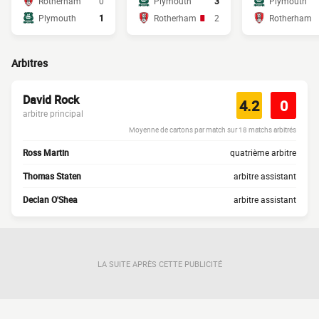
Rotherham
0
Plymouth
3
Plymouth
Plymouth
1
Rotherham
2
Rotherham
Arbitres
David Rock
4.2
0
arbitre principal
Moyenne de cartons par match sur 18 matchs arbitrés
Ross Martin
quatrième arbitre
Thomas Staten
arbitre assistant
Declan O'Shea
arbitre assistant
LA SUITE APRÈS CETTE PUBLICITÉ