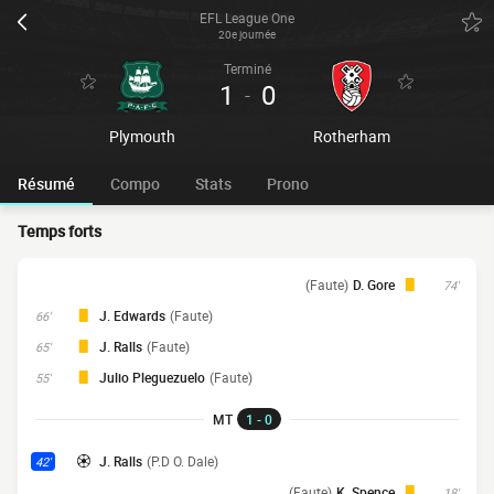
EFL League One
20e journée
Terminé
1
0
-
Plymouth
Rotherham
Résumé
Compo
Stats
Prono
Temps forts
(Faute)
D. Gore
74'
J. Edwards
(Faute)
66'
J. Ralls
(Faute)
65'
Julio Pleguezuelo
(Faute)
55'
MT
1 - 0
J. Ralls
(P.D O. Dale)
42'
(Faute)
K. Spence
18'