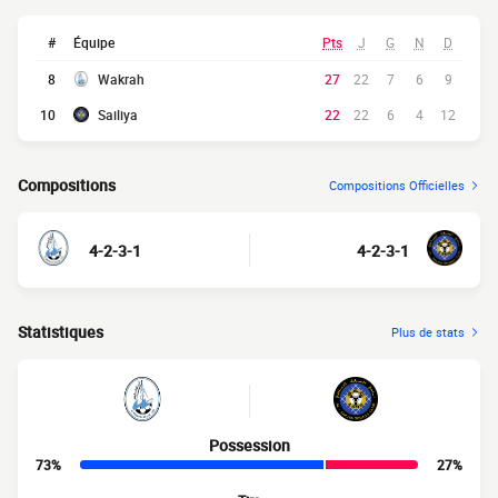
#
Équipe
Pts
J
G
N
D
8
Wakrah
27
22
7
6
9
10
Sailiya
22
22
6
4
12
Compositions
Compositions Officielles
4-2-3-1
4-2-3-1
Statistiques
Plus de stats
Possession
73%
27%