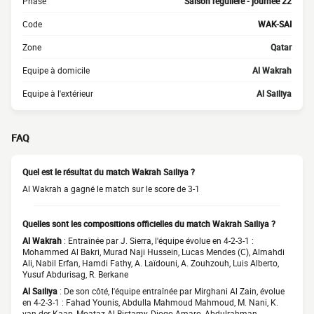
Phase
Saison régulière - journée 22
Code
WAK-SAI
Zone
Qatar
Equipe à domicile
Al Wakrah
Equipe à l'extérieur
Al Sailiya
FAQ
Quel est le résultat du match Wakrah Sailiya ?
Al Wakrah a gagné le match sur le score de 3-1
Quelles sont les compositions officielles du match Wakrah Sailiya ?
Al Wakrah
: Entraînée par J. Sierra, l'équipe évolue en 4-2-3-1 :
Mohammed Al Bakri, Murad Naji Hussein, Lucas Mendes (C), Almahdi
Ali, Nabil Erfan, Hamdi Fathy, A. Laïdouni, A. Zouhzouh, Luis Alberto,
Yusuf Abdurisag, R. Berkane
Al Sailiya
: De son côté, l'équipe entraînée par Mirghani Al Zain, évolue
en 4-2-3-1 : Fahad Younis, Abdulla Mahmoud Mahmoud, M. Nani, K.
van der Kaap, Moataz Al Bistamy, Diogo Amaro, Abdulrahman