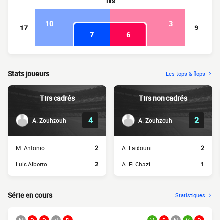
Tirs
10
3
17
9
7
6
Stats joueurs
Les tops & flops
Tirs cadrés
Tirs non cadrés
4
2
A. Zouhzouh
A. Zouhzouh
M. Antonio
2
A. Laïdouni
2
Luis Alberto
2
A. El Ghazi
1
Série en cours
Statistiques