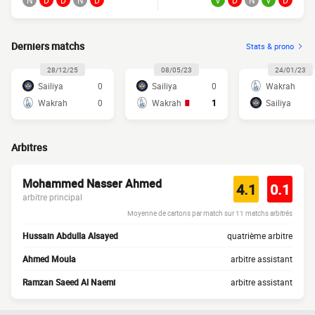
N
D
D
N
D
V
D
N
V
D
Derniers matchs
Stats & prono
28/12/25
08/05/23
24/01/23
Sailiya
0
Sailiya
0
Wakrah
Wakrah
0
Wakrah
1
Sailiya
Arbitres
Mohammed Nasser Ahmed
4.1
0.1
arbitre principal
Moyenne de cartons par match sur 11 matchs arbitrés
Hussain Abdulla Alsayed
quatrième arbitre
Ahmed Moula
arbitre assistant
Ramzan Saeed Al Naemi
arbitre assistant