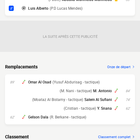
Luis Alberto
(P.D Lucas Mendes)
8'
LA SUITE APRÈS CETTE PUBLICITÉ
Remplacements
Onze de départ
Omar Al Osad
(Yusuf Abdurisag - tactique)
89'
(M. Nani - tactique)
M. Antonio
84'
(Moataz Al Bistamy - tactique)
Salem Al Sufiani
74'
(Cristian - tactique)
Y. Snana
62'
Gelson Dala
(R. Berkane - tactique)
62'
Classement
Classement complet