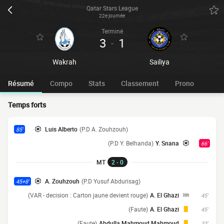
Qatar Stars League
22e journée
Terminé
3
1
-
Wakrah
Sailiya
Résumé
Compo
Stats
Classement
Prono
Temps forts
Luis Alberto
(P.D A. Zouhzouh)
85'
(P.D Y. Belhanda)
Y. Snana
66'
MT
2 - 0
A. Zouhzouh
(P.D Yusuf Abdurisag)
45+8'
(VAR - decision : Carton jaune devient rouge)
A. El Ghazi
45'
(Faute)
A. El Ghazi
45'
(Faute)
Abdulla Mahmoud Mahmoud
33'