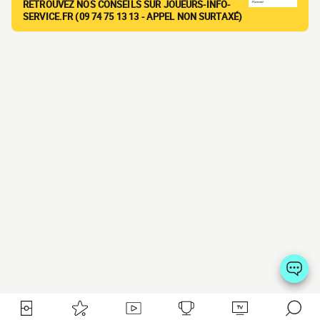
RETROUVEZ NOS CONSEILS SUR JOUEURS-INFO-
SERVICE.FR (09 74 75 13 13 - APPEL NON SURTAXÉ)