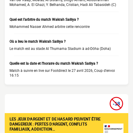
Mohamed, A. El Ghazi, Y. Belhanda, Cristian, Hadi Ali Tabasideh (C)
Quel est l'arbitre du match Wakrah Sailiya ?
Mohammed Nasser Ahmed arbitre cette rencontre
Où a lieu le match Wakrah Sailiya ?
Le match est au stade Al Thumama Stadium à ad-Dōha (Doha)
Quelle est la date et l'horaire du match Wakrah Sailiya ?
Match à suivre en live sur Footdirect le 27 avril 2026, Coup d'envoi
16:15
LES JEUX D'ARGENT ET DE HASARD PEUVENT ÊTRE
DANGEREUX : PERTES D'ARGENT, CONFLITS
FAMILIAUX, ADDICTION…