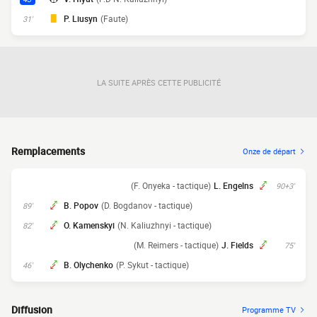
P. Liusyn
(Faute)
31'
LA SUITE APRÈS CETTE PUBLICITÉ
Remplacements
Onze de départ
(F. Onyeka - tactique)
L. Engelns
90+3'
B. Popov
(D. Bogdanov - tactique)
89'
O. Kamenskyi
(N. Kaliuzhnyi - tactique)
82'
(M. Reimers - tactique)
J. Fields
75'
B. Olychenko
(P. Sykut - tactique)
46'
Diffusion
Programme TV