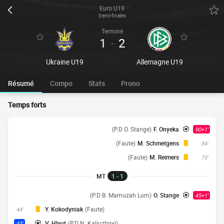
Euro U19
Demi-finales
Terminé
1
2
-
Ukraine U19
Allemagne U19
Résumé
Compo
Stats
Prono
Temps forts
(P.D O. Stange)
F. Onyeka
90+1'
(Faute)
M. Schmetgens
84'
(Faute)
M. Reimers
73'
MT
1 - 1
(P.D B. Mamuzah Lum)
O. Stange
45+1'
Y. Kokodyniak
(Faute)
44'
V. Hlyut
(P.D N. Kaliuzhnyi)
43'