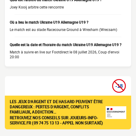
Joey Kooij arbitre cette rencontre
Où a lieu le match Ukraine U19 Allemagne U19 ?
Le match est au stade Racecourse Ground à Wrexham (Wrecsam)
Quelle est la date et l'horaire du match Ukraine U19 Allemagne U19 ?
Match à suivre en live sur Footdirect le 08 juillet 2026, Coup d'envoi
20:00
LES JEUX D'ARGENT ET DE HASARD PEUVENT ÊTRE
DANGEREUX : PERTES D'ARGENT, CONFLITS
FAMILIAUX, ADDICTION…
RETROUVEZ NOS CONSEILS SUR JOUEURS-INFO-
SERVICE.FR (09 74 75 13 13 - APPEL NON SURTAXÉ)