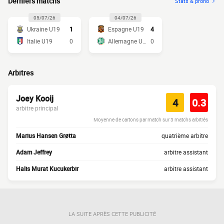
Derniers matchs
Stats & prono
05/07/26
04/07/26
Ukraine U19
1
Espagne U19
4
Italie U19
0
Allemagne U19
0
Arbitres
Joey Kooij
4
0.3
arbitre principal
Moyenne de cartons par match sur 3 matchs arbitrés
Marius Hansen Grøtta
quatrième arbitre
Adam Jeffrey
arbitre assistant
Halis Murat Kucukerbir
arbitre assistant
LA SUITE APRÈS CETTE PUBLICITÉ