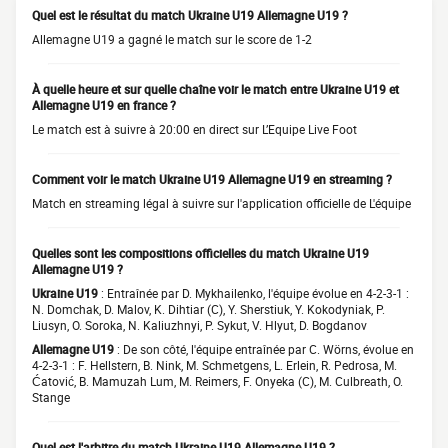
Quel est le résultat du match Ukraine U19 Allemagne U19 ?
Allemagne U19 a gagné le match sur le score de 1-2
À quelle heure et sur quelle chaîne voir le match entre Ukraine U19 et
Allemagne U19 en france ?
Le match est à suivre à 20:00 en direct sur L’Equipe Live Foot
Comment voir le match Ukraine U19 Allemagne U19 en streaming ?
Match en streaming légal à suivre sur l'application officielle de L'équipe
Quelles sont les compositions officielles du match Ukraine U19
Allemagne U19 ?
Ukraine U19
: Entraînée par D. Mykhailenko, l'équipe évolue en 4-2-3-1 :
N. Domchak, D. Malov, K. Dihtiar (C), Y. Sherstiuk, Y. Kokodyniak, P.
Liusyn, O. Soroka, N. Kaliuzhnyi, P. Sykut, V. Hlyut, D. Bogdanov
Allemagne U19
: De son côté, l'équipe entraînée par C. Wörns, évolue en
4-2-3-1 : F. Hellstern, B. Nink, M. Schmetgens, L. Erlein, R. Pedrosa, M.
Ćatović, B. Mamuzah Lum, M. Reimers, F. Onyeka (C), M. Culbreath, O.
Stange
Quel est l'arbitre du match Ukraine U19 Allemagne U19 ?