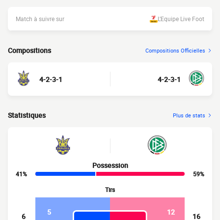
Match à suivre sur
L’Equipe Live Foot
Compositions
Compositions Officielles
4-2-3-1
4-2-3-1
Statistiques
Plus de stats
Possession
41%
59%
Tirs
5
12
6
16