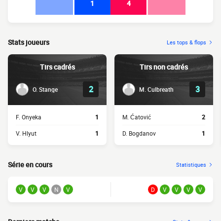
1
4
Stats joueurs
Les tops & flops
Tirs cadrés
Tirs non cadrés
2
3
O. Stange
M. Culbreath
F. Onyeka
1
M. Ćatović
2
V. Hlyut
1
D. Bogdanov
1
Série en cours
Statistiques
V
V
V
N
V
D
V
V
V
V