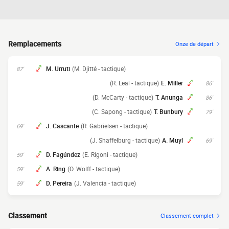
Remplacements
Onze de départ
M. Urruti
(M. Djitté - tactique)
87'
(R. Leal - tactique)
E. Miller
86'
(D. McCarty - tactique)
T. Anunga
86'
(C. Sapong - tactique)
T. Bunbury
79'
J. Cascante
(R. Gabrielsen - tactique)
69'
(J. Shaffelburg - tactique)
A. Muyl
69'
D. Fagúndez
(E. Rigoni - tactique)
59'
A. Ring
(O. Wolff - tactique)
59'
D. Pereira
(J. Valencia - tactique)
59'
Classement
Classement complet