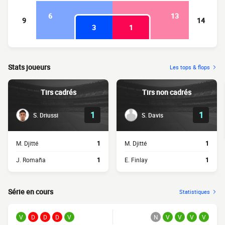
6
13
9
14
3
1
Stats joueurs
Les tops & flops
Tirs cadrés
Tirs non cadrés
1
1
S. Driussi
S. Davis
M. Djitté
1
M. Djitté
1
J. Romaña
1
E. Finlay
1
Série en cours
Statistiques
V
D
D
D
V
N
V
V
V
V