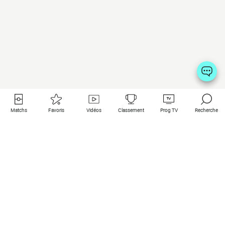
Matchs
Favoris
Vidéos
Classement
Prog TV
Recherche
Liens utiles
Clubs à la une
Tous les matchs
PSG
Matchs en live
Bayern Munich
Derniers résultats
Real Madrid