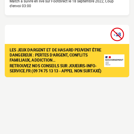
Match à suivre en live sur Footdirect le 18 septembre 2022, Coup
d'envoi 03:00
LES JEUX D'ARGENT ET DE HASARD PEUVENT ÊTRE
DANGEREUX : PERTES D'ARGENT, CONFLITS
FAMILIAUX, ADDICTION…
RETROUVEZ NOS CONSEILS SUR JOUEURS-INFO-
SERVICE.FR (09 74 75 13 13 - APPEL NON SURTAXÉ)