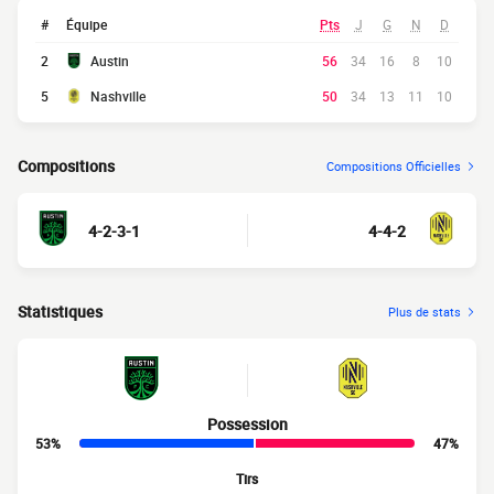
#
Équipe
Pts
J
G
N
D
2
Austin
56
34
16
8
10
5
Nashville
50
34
13
11
10
Compositions
Compositions Officielles
4-2-3-1
4-4-2
Statistiques
Plus de stats
Possession
53%
47%
Tirs