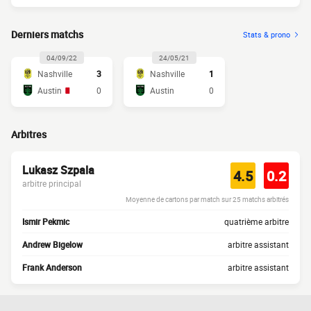
Derniers matchs
Stats & prono
04/09/22
24/05/21
Nashville
3
Nashville
1
Austin
0
Austin
0
Arbitres
Lukasz Szpala
4.5
0.2
arbitre principal
Moyenne de cartons par match sur 25 matchs arbitrés
Ismir Pekmic
quatrième arbitre
Andrew Bigelow
arbitre assistant
Frank Anderson
arbitre assistant