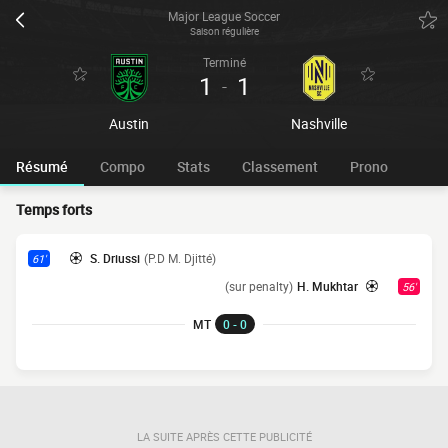
Major League Soccer
Saison régulière
Terminé
1
1
-
Austin
Nashville
Résumé
Compo
Stats
Classement
Prono
Temps forts
S. Driussi
(P.D M. Djitté)
61'
(sur penalty)
H. Mukhtar
56'
MT
0 - 0
LA SUITE APRÈS CETTE PUBLICITÉ