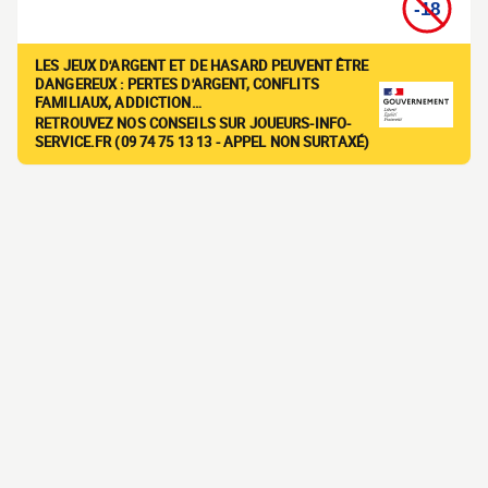
LES JEUX D'ARGENT ET DE HASARD PEUVENT ÊTRE
DANGEREUX : PERTES D'ARGENT, CONFLITS
FAMILIAUX, ADDICTION…
RETROUVEZ NOS CONSEILS SUR JOUEURS-INFO-
SERVICE.FR (09 74 75 13 13 - APPEL NON SURTAXÉ)