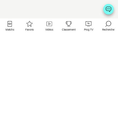
Matchs
Favoris
Vidéos
Classement
Prog TV
Recherche
Liens utiles
Clubs à la une
Tous les matchs
PSG
Matchs en live
Bayern Munich
Derniers résultats
Real Madrid
Matchs à venir
Inter
Match en streaming
Juventus
Contact
Manchester City
Mentions légales
Manchester United
Les amis de Foot Direct
Liverpool