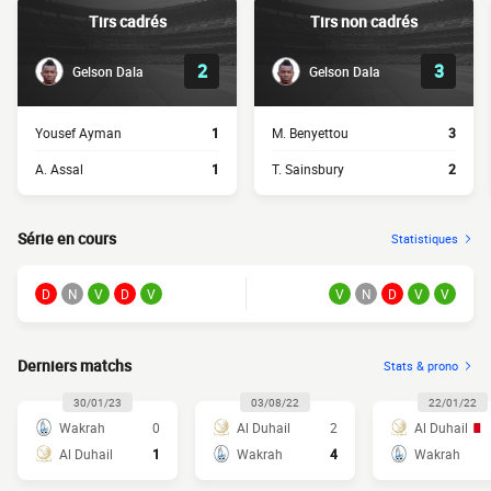
Tirs cadrés
Tirs non cadrés
2
3
Gelson Dala
Gelson Dala
Yousef Ayman
1
M. Benyettou
3
A. Assal
1
T. Sainsbury
2
Série en cours
Statistiques
D
N
V
D
V
V
N
D
V
V
Derniers matchs
Stats & prono
30/01/23
03/08/22
22/01/22
Wakrah
0
Al Duhail
2
Al Duhail
Al Duhail
1
Wakrah
4
Wakrah