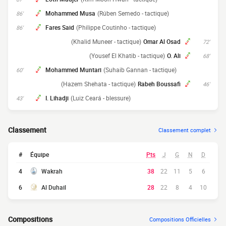
Mohammed Musa
(Rúben Semedo - tactique)
86'
Fares Said
(Philippe Coutinho - tactique)
86'
(Khalid Muneer - tactique)
Omar Al Osad
72'
(Yousef El Khatib - tactique)
O. Ali
68'
Mohammed Muntari
(Suhaib Gannan - tactique)
60'
(Hazem Shehata - tactique)
Rabeh Boussafi
46'
I. Lihadji
(Luiz Ceará - blessure)
43'
Classement
Classement complet
#
Équipe
Pts
J
G
N
D
4
Wakrah
38
22
11
5
6
6
Al Duhail
28
22
8
4
10
Compositions
Compositions Officielles