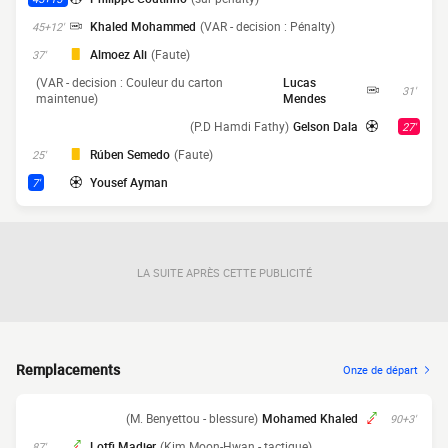
Khaled Mohammed
(VAR - decision : Pénalty)
45+12'
Almoez Ali
(Faute)
37'
(VAR - decision : Couleur du carton
Lucas
31'
maintenue)
Mendes
(P.D Hamdi Fathy)
Gelson Dala
27'
Rúben Semedo
(Faute)
25'
Yousef Ayman
7'
LA SUITE APRÈS CETTE PUBLICITÉ
Remplacements
Onze de départ
(M. Benyettou - blessure)
Mohamed Khaled
90+3'
Lotfi Madjer
(Kim Moon-Hwan - tactique)
87'