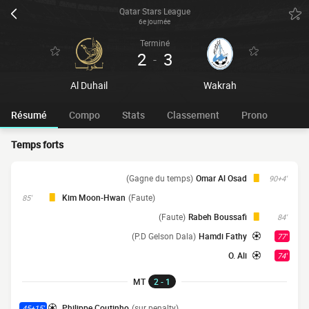
Qatar Stars League
6e journée
Terminé
2
3
-
Al Duhail
Wakrah
Résumé
Compo
Stats
Classement
Prono
Temps forts
(Gagne du temps)
Omar Al Osad
90+4'
Kim Moon-Hwan
(Faute)
85'
(Faute)
Rabeh Boussafi
84'
(P.D Gelson Dala)
Hamdi Fathy
77'
O. Ali
74'
MT
2 - 1
Philippe Coutinho
(sur penalty)
45+15'