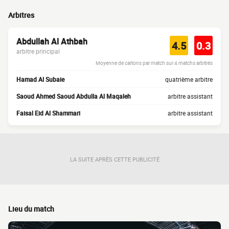
Arbitres
Abdullah Al Athbah
4.5
0.3
arbitre principal
Moyenne de cartons par match sur 4 matchs arbitrés
Hamad Al Subaie
quatrième arbitre
Saoud Ahmed Saoud Abdulla Al Maqaleh
arbitre assistant
Faisal Eid Al Shammari
arbitre assistant
LA SUITE APRÈS CETTE PUBLICITÉ
Lieu du match