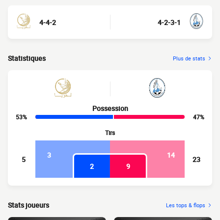
4-4-2
4-2-3-1
Statistiques
Plus de stats
Possession
53%
47%
Tirs
3
14
5
23
2
9
Stats joueurs
Les tops & flops