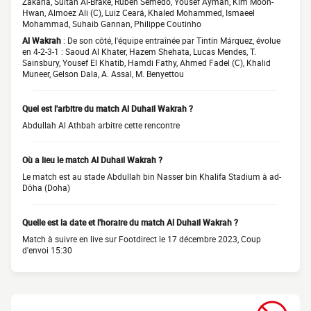
Zakaria, Sultan Al-Brake, Rúben Semedo, Yousef Ayman, Kim Moon-
Hwan, Almoez Ali (C), Luiz Ceará, Khaled Mohammed, Ismaeel
Mohammad, Suhaib Gannan, Philippe Coutinho
Al Wakrah
: De son côté, l'équipe entraînée par Tintín Márquez, évolue
en 4-2-3-1 : Saoud Al Khater, Hazem Shehata, Lucas Mendes, T.
Sainsbury, Yousef El Khatib, Hamdi Fathy, Ahmed Fadel (C), Khalid
Muneer, Gelson Dala, A. Assal, M. Benyettou
Quel est l'arbitre du match Al Duhail Wakrah ?
Abdullah Al Athbah arbitre cette rencontre
Où a lieu le match Al Duhail Wakrah ?
Le match est au stade Abdullah bin Nasser bin Khalifa Stadium à ad-
Dōha (Doha)
Quelle est la date et l'horaire du match Al Duhail Wakrah ?
Match à suivre en live sur Footdirect le 17 décembre 2023, Coup
d'envoi 15:30