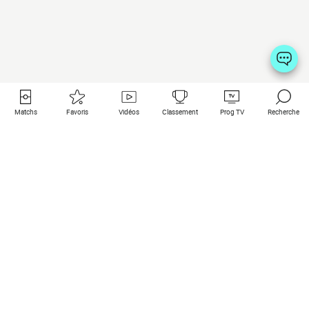
Matchs
Favoris
Vidéos
Classement
Prog TV
Recherche
Liens utiles
Clubs à la une
Tous les matchs
PSG
Matchs en live
Bayern Munich
Derniers résultats
Real Madrid
Matchs à venir
Inter
Match en streaming
Juventus
Contact
Manchester City