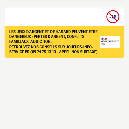
LES JEUX D'ARGENT ET DE HASARD PEUVENT ÊTRE
DANGEREUX : PERTES D'ARGENT, CONFLITS
FAMILIAUX, ADDICTION…
RETROUVEZ NOS CONSEILS SUR JOUEURS-INFO-
SERVICE.FR (09 74 75 13 13 - APPEL NON SURTAXÉ)