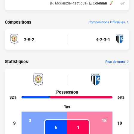
(R. McKenzie - tactique)
E. Coleman
46'
Compositions
Compositions Officielles
3-5-2
4-2-3-1
Statistiques
Plus de stats
Possession
32%
68%
Tirs
3
18
9
19
6
1