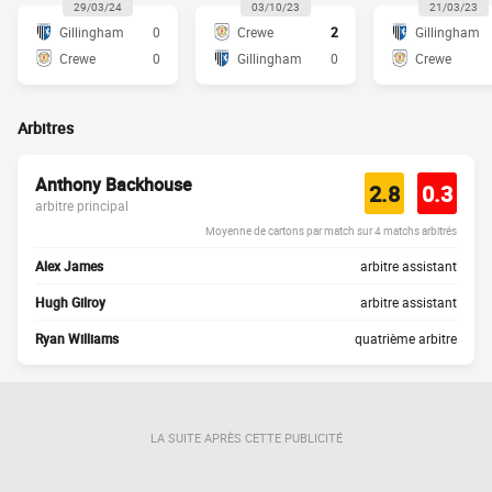
29/03/24
03/10/23
21/03/23
Gillingham
0
Crewe
2
Gillingham
Crewe
0
Gillingham
0
Crewe
Arbitres
Anthony Backhouse
2.8
0.3
arbitre principal
Moyenne de cartons par match sur 4 matchs arbitrés
Alex James
arbitre assistant
Hugh Gilroy
arbitre assistant
Ryan Williams
quatrième arbitre
LA SUITE APRÈS CETTE PUBLICITÉ