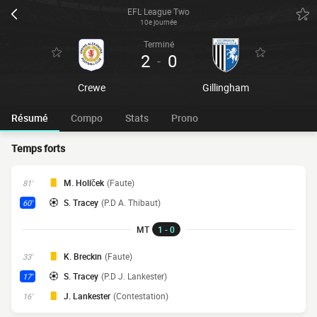
EFL League Two
10e journée
Terminé
2
0
-
Crewe
Gillingham
Résumé
Compo
Stats
Prono
Temps forts
M. Holíček
(Faute)
81'
S. Tracey
(P.D A. Thibaut)
60'
MT
1 - 0
K. Breckin
(Faute)
33'
S. Tracey
(P.D J. Lankester)
17'
J. Lankester
(Contestation)
16'