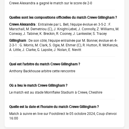
Crewe Alexandra a gagné le match sur le score de 2-0
Quelles sont les compositions officielles du match Crewe Gillingham ?
Crewe Alexandra
: Entraînée par L. Bell, l'équipe évolue en 3-5-2 : F.
Marschall, M. Demetriou (C), J. Knight-Lebel, J. Connolly, Z. Williams, M.
Conway, J. Tabiner, K. Breckin, R. Cooney, J. Lankester, S. Tracey
Gillingham
: De son côté, l'équipe entraînée par M. Bonner, évolue en 4-
2-3-1 : G. Morris, M. Clark, S. Ogie, M. Ehmer (C), R. Hutton, R. McKenzie,
A. Little, J. Clarke, G. Lapslie, J. Nolan, E. Nevitt
Quel est l'arbitre du match Crewe Gillingham ?
Anthony Backhouse arbitre cette rencontre
Où a lieu le match Crewe Gillingham ?
Le match est au stade Mornflake Stadium à Crewe, Cheshire
Quelle est la date et l'horaire du match Crewe Gillingham ?
Match à suivre en live sur Footdirect le 05 octobre 2024, Coup d'envoi
16:00