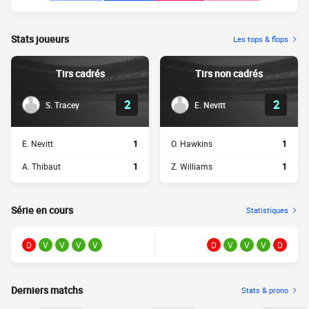
Stats joueurs
Les tops & flops
Tirs cadrés
Tirs non cadrés
2
2
S. Tracey
E. Nevitt
E. Nevitt
1
O. Hawkins
1
A. Thibaut
1
Z. Williams
1
Série en cours
Statistiques
D
V
V
V
V
D
V
V
V
D
Derniers matchs
Stats & prono