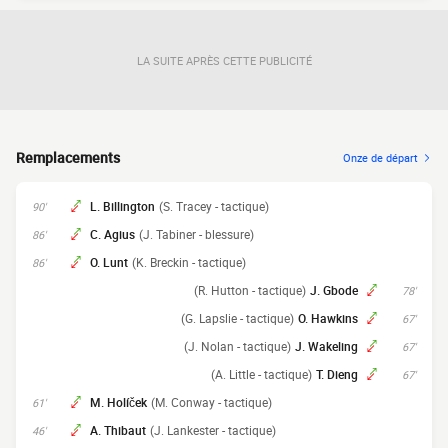
LA SUITE APRÈS CETTE PUBLICITÉ
Remplacements
Onze de départ
L. Billington
(S. Tracey - tactique)
90'
C. Agius
(J. Tabiner - blessure)
86'
O. Lunt
(K. Breckin - tactique)
86'
(R. Hutton - tactique)
J. Gbode
78'
(G. Lapslie - tactique)
O. Hawkins
67'
(J. Nolan - tactique)
J. Wakeling
67'
(A. Little - tactique)
T. Dieng
67'
M. Holíček
(M. Conway - tactique)
61'
A. Thibaut
(J. Lankester - tactique)
46'