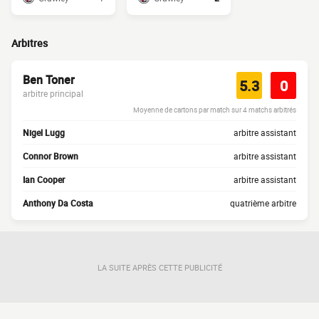
Arbitres
Ben Toner
5.3
0
arbitre principal
Moyenne de cartons par match sur 4 matchs arbitrés
Nigel Lugg
arbitre assistant
Connor Brown
arbitre assistant
Ian Cooper
arbitre assistant
Anthony Da Costa
quatrième arbitre
LA SUITE APRÈS CETTE PUBLICITÉ