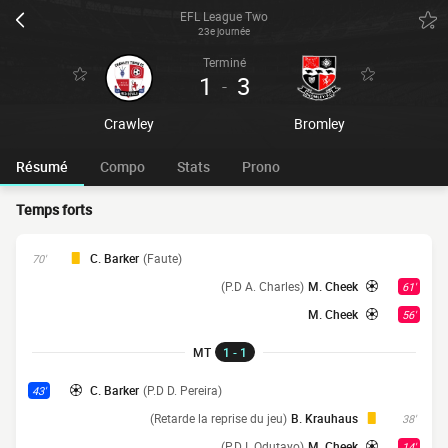
EFL League Two
23e journée
Terminé
1
3
-
Crawley
Bromley
Résumé
Compo
Stats
Prono
Temps forts
C. Barker
(Faute)
70'
(P.D A. Charles)
M. Cheek
61'
M. Cheek
56'
MT
1 - 1
C. Barker
(P.D D. Pereira)
43'
(Retarde la reprise du jeu)
B. Krauhaus
38'
(P.D I. Odutayo)
M. Cheek
14'