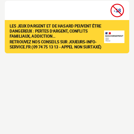
LES JEUX D'ARGENT ET DE HASARD PEUVENT ÊTRE
DANGEREUX : PERTES D'ARGENT, CONFLITS
FAMILIAUX, ADDICTION…
RETROUVEZ NOS CONSEILS SUR JOUEURS-INFO-
SERVICE.FR (09 74 75 13 13 - APPEL NON SURTAXÉ)