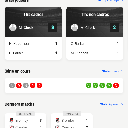
Stats joueurs
Les tops & flops
Tirs cadrés
Tirs non cadrés
3
2
M. Cheek
M. Cheek
N. Kabamba
1
C. Barker
1
C. Barker
1
M. Pinnock
1
Série en cours
Statistiques
N
D
N
D
D
V
V
V
V
D
Derniers matchs
Stats & prono
09/12/25
29/07/23
Bromley
3
Bromley
1
Crawley
1
Crawley
2