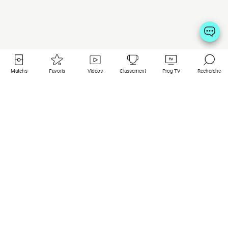
Matchs
Favoris
Vidéos
Classement
Prog TV
Recherche
Liens utiles
Clubs à la une
Tous les matchs
PSG
Matchs en live
Bayern Munich
Derniers résultats
Real Madrid
Matchs à venir
Inter
Match en streaming
Juventus
Contact
Manchester City
Mentions légales
Manchester United