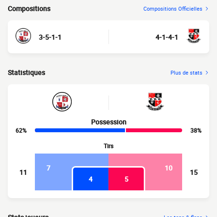
Compositions
Compositions Officielles
3-5-1-1
4-1-4-1
Statistiques
Plus de stats
Possession
62%
38%
Tirs
7
10
11
15
4
5