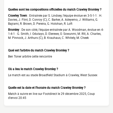
Quelles sont les compositions officielles du match Crawley Bromley ?
Crawley Town
: Entraînée par S. Lindsey, l'équipe évolue en 3-5-1-1 : H.
Davies, J. Flint, D. Conroy (C), C. Barker, A. Adeyemo, J. Williams, G.
Bajrami, R. Brown, D. Pereira, G. Holohan, R. Loft
Bromley
: De son côté, l'équipe entraînée par A. Woodman, évolue en 4-
1-4-1 : G. Smith, I. Odutayo, D. Elerewe, O. Sowunmi, M. Ifill, A. Charles,
M. Pinnock, J. Arthurs (C), B. Krauhaus, C. Whitely, M. Cheek
Quel est l'arbitre du match Crawley Bromley ?
Ben Toner arbitre cette rencontre
Où a lieu le match Crawley Bromley ?
Le match est au stade Broadfield Stadium à Crawley, West Sussex
Quelle est la date et l'horaire du match Crawley Bromley ?
Match à suivre en live sur Footdirect le 29 décembre 2025, Coup
d'envoi 20:45