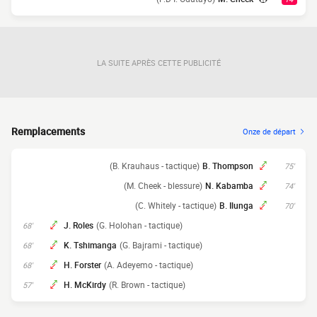
LA SUITE APRÈS CETTE PUBLICITÉ
Remplacements
Onze de départ
(B. Krauhaus - tactique)
B. Thompson
75'
(M. Cheek - blessure)
N. Kabamba
74'
(C. Whitely - tactique)
B. Ilunga
70'
J. Roles
(G. Holohan - tactique)
68'
K. Tshimanga
(G. Bajrami - tactique)
68'
H. Forster
(A. Adeyemo - tactique)
68'
H. McKirdy
(R. Brown - tactique)
57'